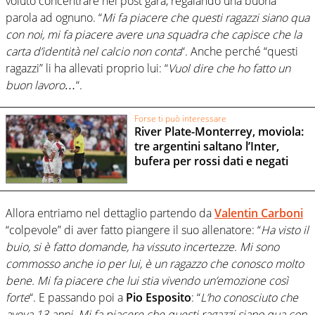
voluto concentrare nel post gara, regalando una buona
parola ad ognuno. “
Mi fa piacere che questi ragazzi siano qua
con noi, mi fa piacere avere una squadra che capisce che la
carta d’identità nel calcio non conta
“. Anche perché “questi
ragazzi” li ha allevati proprio lui: “
Vuol dire che ho fatto un
buon lavoro…
“.
Forse ti può interessare
River Plate-Monterrey, moviola:
tre argentini saltano l’Inter,
bufera per rossi dati e negati
Allora entriamo nel dettaglio partendo da
Valentin Carboni
“colpevole” di aver fatto piangere il suo allenatore: “
Ha visto il
buio, si è fatto domande, ha vissuto incertezze. Mi sono
commosso anche io per lui, è un ragazzo che conosco molto
bene. Mi fa piacere che lui stia vivendo un’emozione così
forte
“. E passando poi a
Pio Esposito
: “
L’ho conosciuto che
aveva 13 anni. Mi fa piacere che questi ragazzi siano qua con