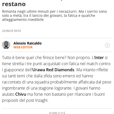
restano
Rimonta negli ultimi minuti per i nerazzurri. Ma i sorrisi sono
solo a metà, tra il lancio dei giovani, la fatica e qualche
atteggiamento rivedibile
22/06/25 09:55
Alessio Raicaldo
WEB EDITOR
Un figlio che si chiama Diego e la tesi di laurea sugli stadi
di proprietà in Italia. Il calcio quale filo conduttore
Tutto è bene quel che finisce bene? Non proprio. L’
Inter
si
irrinunciabile tra passione e professione. Per Virgilio
tiene stretta i tre punti acquistati con fatica nel match contro
Sport indaga, approfondisce e scandaglia l'universo
i giapponesi dell’
Urawa Red Diamonds
. Ma intanto riflette
mondo dello sport per antonomasia
sui tanti temi che dalla sfida sono emersi ed hanno
raccontato di una squadra probabilmente affaticata dal peso
ingombrante di una stagione logorante. I giovani hanno
aiutato
Chivu
ma forse non bastano per rilanciare i buoni
propositi del post Inzaghi.