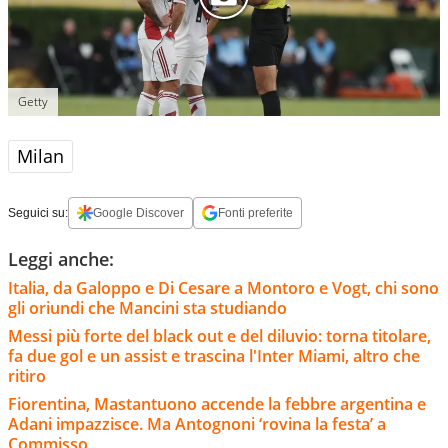
Getty
Milan
Seguici su:
Google Discover
Fonti preferite
Leggi anche:
Italia, da Galoppo e Di Cesare a Montoro e Vogt, chi sono
gli oriundi che Mancini sta studiando
Messi più forte del black out e del diluvio: torna titolare,
fa due gol e un assist e trascina l'Inter Miami, altro che
ritiro
Fiorentina, Mastantuono accende la febbre argentina e
Adani impazzisce. Ma Antognoni ‘rovina la festa’ a
Commisso