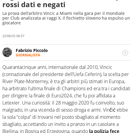
rossi dati e negati
La prova dell’arbitro Vincic a Miami nella gara per il mondiale
per Club analizzata ai raggi X, il fischietto sloveno ha espulso un
giocatore
22/06/25 06:57
Fabrizio Piccolo
GIORNALISTA
Nella sua carriera ha seguito numerose manifestazioni
sportive e collaborato con agenzie e testate. Esperienza,
Quarantacinque anni, internazionale dal 2010, Vincic
competenza, conoscenza e memoria storica. Si occupa
(connazionale del presidente dell’Uefa Ceferin), la scelta per
prevalentemente di calcio
River Plate-Monterrey, è tra gli arbitri più stimati in Europa,
ha arbitrato l’ultima finale di Champions ed era tra i candidati
per dirigere la finale di Euro2024, che fu poi affidata a
Letexier. Una curiosità: il 28 maggio 2020 fu coinvolto, suo
malgrado, in una vicenda di sesso droga e armi. Vinčić ebbe
la sola “colpa” di trovarsi nel posto sbagliato al momento
sbagliato, accettando un invito a pranzo in un casolare a
Bjeljina, in Bosnia ed Erzegovina, quando
la polizia fece