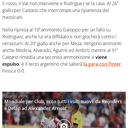
il rosso, il Var non interviene e Rodriguez se la cava. Al 26′
giallo per Castano che interrompe una ripartenza dei
messicani.
Nella ripresa al 10′ ammonito Galoppo per un fallo su
Rodriguez, anche lui era diffidato e non giocherà contro i
nerazzurri. Al 20′ giallo anche per Meza. Vengono ammoniti
anche Medina, Alvarado, Aguirre ed Ambriz mentre al 91′
Castano rimedia una seconda ammonizione e
viene
espulso
: è il terzo argentino che salterà
la gara con l’Inter
.
Finisce 0-0.
Mondiale per Club, ecco tutti i volti nuovi: da Reijnders
e Delap ad Alexander Arnold