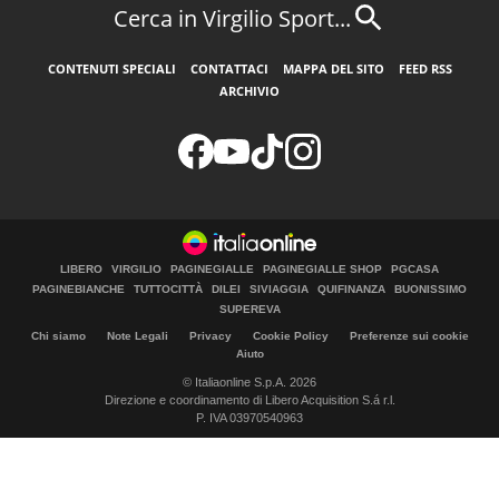
Cerca in Virgilio Sport...
CONTENUTI SPECIALI
CONTATTACI
MAPPA DEL SITO
FEED RSS
ARCHIVIO
LIBERO
VIRGILIO
PAGINEGIALLE
PAGINEGIALLE SHOP
PGCASA
PAGINEBIANCHE
TUTTOCITTÀ
DILEI
SIVIAGGIA
QUIFINANZA
BUONISSIMO
SUPEREVA
Chi siamo
Note Legali
Privacy
Cookie Policy
Preferenze sui cookie
Aiuto
© Italiaonline S.p.A. 2026
Direzione e coordinamento di Libero Acquisition S.á r.l.
P. IVA 03970540963