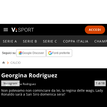
ACCEDI
SERIE A
SERIE B
SERIE C
COPPA ITALIA
CHAMP
Seguici su:
Google Discover
Fonti preferite
CALCIO
Georgina Rodriguez
Instagram
1
di
18
Non potevamo non cominciare da lei, la regina delle wags, Lady
Ronaldo sarà a San Siro domenica sera?