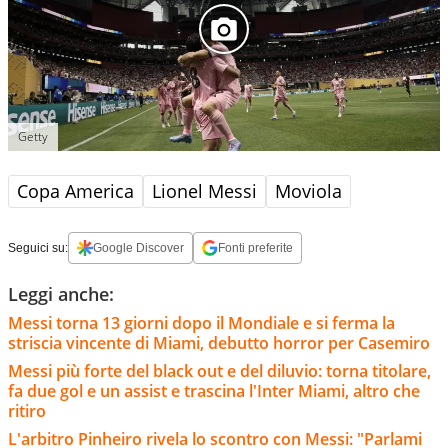
Getty
Copa America
Lionel Messi
Moviola
Seguici su:
Google Discover
Fonti preferite
Leggi anche:
Messi torna 13 giorni dopo il Mondiale e si ferma la
striscia vincente di Miami, debutto horror per Casemiro
Messi più forte del black out e del diluvio: torna titolare,
fa due gol e un assist e trascina l'Inter Miami, altro che
ritiro
L'arbitro Pinheiro rivela lo scontro con Messi: "Parlami