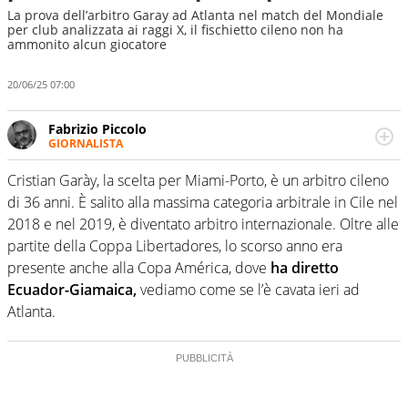
La prova dell’arbitro Garay ad Atlanta nel match del Mondiale
per club analizzata ai raggi X, il fischietto cileno non ha
ammonito alcun giocatore
20/06/25 07:00
Fabrizio Piccolo
GIORNALISTA
Nella sua carriera ha seguito numerose manifestazioni
sportive e collaborato con agenzie e testate. Esperienza,
Cristian Garày, la scelta per Miami-Porto, è un arbitro cileno
competenza, conoscenza e memoria storica. Si occupa
di 36 anni. È salito alla massima categoria arbitrale in Cile nel
prevalentemente di calcio
2018 e nel 2019, è diventato arbitro internazionale. Oltre alle
partite della Coppa Libertadores, lo scorso anno era
presente anche alla Copa América, dove
ha diretto
Ecuador-Giamaica,
vediamo come se l’è cavata ieri ad
Atlanta.