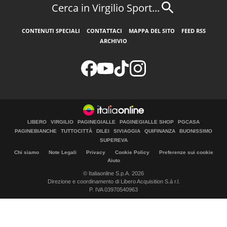
Cerca in Virgilio Sport...
CONTENUTI SPECIALI
CONTATTACI
MAPPA DEL SITO
FEED RSS
ARCHIVIO
LIBERO
VIRGILIO
PAGINEGIALLE
PAGINEGIALLE SHOP
PGCASA
PAGINEBIANCHE
TUTTOCITTÀ
DILEI
SIVIAGGIA
QUIFINANZA
BUONISSIMO
SUPEREVA
Chi siamo
Note Legali
Privacy
Cookie Policy
Preferenze sui cookie
Aiuto
© Italiaonline S.p.A. 2026
Direzione e coordinamento di Libero Acquisition S.á r.l.
P. IVA 03970540963