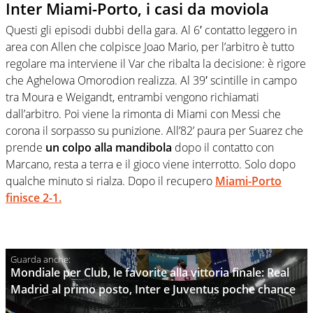
Inter Miami-Porto, i casi da moviola
Questi gli episodi dubbi della gara. Al 6′ contatto leggero in
area con Allen che colpisce Joao Mario, per l’arbitro è tutto
regolare ma interviene il Var che ribalta la decisione: è rigore
che Aghelowa Omorodion realizza. Al 39′ scintille in campo
tra Moura e Weigandt, entrambi vengono richiamati
dall’arbitro. Poi viene la rimonta di Miami con Messi che
corona il sorpasso su punizione. All’82’ paura per Suarez che
prende
un colpo alla mandibola
dopo il contatto con
Marcano, resta a terra e il gioco viene interrotto. Solo dopo
qualche minuto si rialza. Dopo il recupero
Miami-Porto
finisce 2-1.
Mondiale per Club, le favorite alla vittoria finale: Real
Madrid al primo posto, Inter e Juventus poche chance