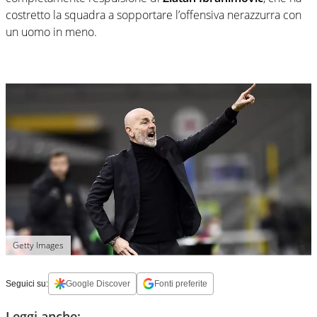
costretto la squadra a sopportare l’offensiva nerazzurra con
un uomo in meno.
Getty Images
Seguici su:
Google Discover
Fonti preferite
Leggi anche: