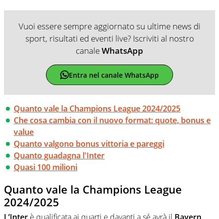
Vuoi essere sempre aggiornato su ultime news di
sport, risultati ed eventi live? Iscriviti al nostro
canale
WhatsApp
Entra nel canale WhatsApp
Quanto vale la Champions League 2024/2025
Che cosa cambia con il nuovo format: quote, bonus e
value
Quanto valgono bonus vittoria e pareggi
Quanto guadagna l'Inter
Quasi 100 milioni
Quanto vale la Champions League
2024/2025
L’Inter
è qualificata ai quarti e davanti a sé avrà il
Bayern