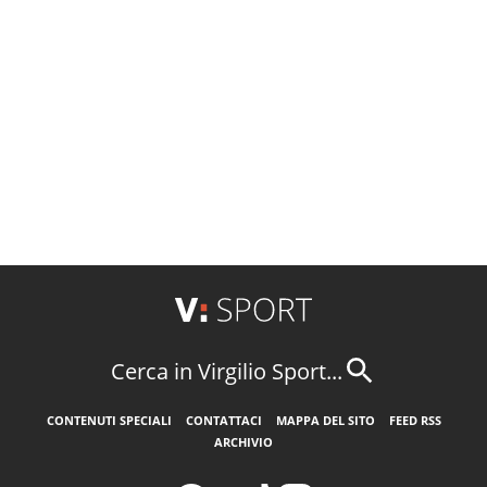
Cerca in Virgilio Sport...
CONTENUTI SPECIALI
CONTATTACI
MAPPA DEL SITO
FEED RSS
ARCHIVIO