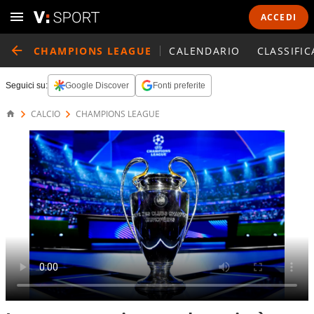
ACCEDI
CHAMPIONS LEAGUE
CALENDARIO
CLASSIFIC
Seguici su:
Google Discover
Fonti preferite
CALCIO
CHAMPIONS LEAGUE