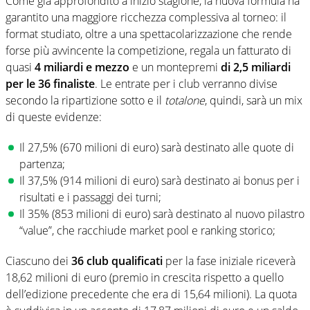
Come già approfondito a inizio stagione, la nuova formula ha
garantito una maggiore ricchezza complessiva al torneo: il
format studiato, oltre a una spettacolarizzazione che rende
forse più avvincente la competizione, regala un fatturato di
quasi
4 miliardi e mezzo
e un montepremi
di 2,5 miliardi
per le 36 finaliste
. Le entrate per i club verranno divise
secondo la ripartizione sotto e il
totalone
, quindi, sarà un mix
di queste evidenze:
Il 27,5% (670 milioni di euro) sarà destinato alle quote di
partenza;
Il 37,5% (914 milioni di euro) sarà destinato ai bonus per i
risultati e i passaggi dei turni;
Il 35% (853 milioni di euro) sarà destinato al nuovo pilastro
“value”, che racchiude market pool e ranking storico;
Ciascuno dei
36 club qualificati
per la fase iniziale riceverà
18,62 milioni di euro (premio in crescita rispetto a quello
dell’edizione precedente che era di 15,64 milioni). La quota