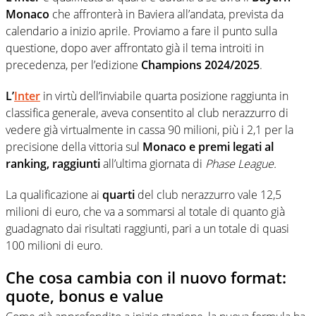
Monaco
che affronterà in Baviera all’andata, prevista da
calendario a inizio aprile. Proviamo a fare il punto sulla
questione, dopo aver affrontato già il tema introiti in
precedenza, per l’edizione
Champions 2024/2025
.
L’
Inter
in virtù dell’inviabile quarta posizione raggiunta in
classifica generale, aveva consentito al club nerazzurro di
vedere già virtualmente in cassa 90 milioni, più i 2,1 per la
precisione della vittoria sul
Monaco e premi legati al
ranking, raggiunti
all’ultima giornata di
Phase League.
La qualificazione ai
quarti
del club nerazzurro vale 12,5
milioni di euro, che va a sommarsi al totale di quanto già
guadagnato dai risultati raggiunti, pari a un totale di quasi
100 milioni di euro.
Che cosa cambia con il nuovo format:
quote, bonus e value