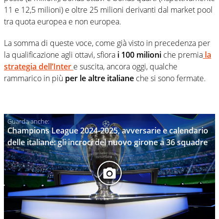
11 e 12,5 milioni) e oltre 25 milioni derivanti dal market pool
tra quota europea e non europea.
La somma di queste voce, come già visto in precedenza per
la qualificazione agli ottavi, sfiora
i 100 milioni
che premia
la
strategia dell’Inter
e suscita, ancora oggi, qualche
rammarico in più
per le altre italiane
che si sono fermate.
Champions League 2024-2025, avversarie e calendario
delle italiane: gli incroci del nuovo girone a 36 squadre