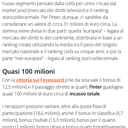
nuovo segmento pensato dalla Uefa per unire i ricavi dal
market pool (mercato dei diritti televisivi) e il ranking
storico/decennale. Per l’Inter, dunque, ci sarebbe da
considerare un valore di circa 31 milioni di euro circa. La
somma viene divisa in due parti: quella “europea” – legata al
mercato dei diritti tv del continente, distribuita in base a un
ranking creato utilizzando la media tra il peso del singolo
mercato nazionale e il ranking Uefa su cinque anni; e poi la
parte “non europea” – legata al ranking storico/decennale.
Quasi 100 milioni
Con la
vittoria sul
Feyenoord
(che da sola vale il bonus di
12,5 milioni) e il passaggio diretto ai quarti,
l’Inter
guadagna
quasi 100 milioni di euro circa di
incasso totale
.
I nerazzurri possono vantare, oltre alla quota fissa di
partecipazione (18,6 milioni), anche il bonus in classifica (9,7
milioni), bonus risultati (13,3 milioni), bonus per il quarto
posto (2 milioni), bonus ottavi e bonus quarti (rispettivamente