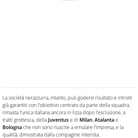
La società nerazzurra, intanto, può godersi risultato e introiti
già garantiti con l’obiettivo centrato da parte della squadra,
rimasta l’unica italiana ancora in lizza dopo l’esclusione, a
tratti grottesca, della
Juventus
e di
Milan
,
Atalanta
e
Bologna
che non sono riuscite a emulare l’impresa, e la
qualità, dimostrata dalla compagine interista.