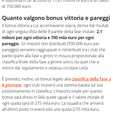
è suddivisa in un acconto di 17,87 milioni di euro e un saldo
di 750.000 euro.
Quanto valgono bonus vittoria e pareggi
Il bonus vittoria a cui accennavamo sopra, deriva dal risultati
di ogni singola sfida delle 8 partite della fase iniziale:
2,1
milioni per ogni vittoria e 700 mila euro per ogni
pareggio
. Gli importi non distribuiti (700.000 euro per
pareggio) verranno raggruppati e ridistribuiti tra i club che
partecipano alla fase a gironi in misura proporzionale alla
classifica finale della fase a girone unico, da quel che si
evince dal
regolamento e relativa circolare Uefa
.
È previsto, inoltre, un bonus legato alla
classifica della fase a
8 giornate
: ogni club riceverà una somma basata sul suo
posizionamento in classifica. L’importo totale per questo
bonus sarà diviso in 666 quote uguali e il valore iniziale di
ogni quota sarà di 275 mila euro. La squadra che arriverà
all’ultimo posto riceverà solo una quota (275 mila euro,