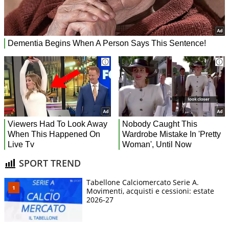
SPORT TREND
Tabellone Calciomercato Serie A.
Movimenti, acquisti e cessioni: estate
2026-27