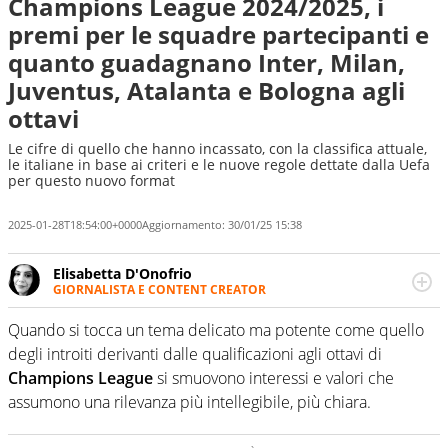
Champions League 2024/2025, i
premi per le squadre partecipanti e
quanto guadagnano Inter, Milan,
Juventus, Atalanta e Bologna agli
ottavi
Le cifre di quello che hanno incassato, con la classifica attuale,
le italiane in base ai criteri e le nuove regole dettate dalla Uefa
per questo nuovo format
2025-01-28T18:54:00+0000
Aggiornamento:
30/01/25 15:38
Elisabetta D'Onofrio
GIORNALISTA E CONTENT CREATOR
Giornalista professionista dal 2007, scrive per curiosità
personale e necessità: soprattutto di calcio, di sport e dei
Quando si tocca un tema delicato ma potente come quello
suoi protagonisti, concedendosi innocenti evasioni
degli introiti derivanti dalle qualificazioni agli ottavi di
nell'ambito della creazione di format. Un tempo ala
Champions League
si smuovono interessi e valori che
destra, oggi si sente a suo agio nel ruolo di libero. Cura
assumono una rilevanza più intellegibile, più chiara.
una classifica riservata dei migliori 5 calciatori di sempre.