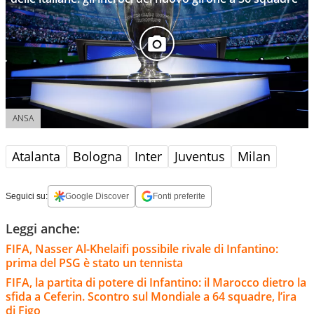
ANSA
Atalanta
Bologna
Inter
Juventus
Milan
Seguici su:
Google Discover
Fonti preferite
Leggi anche:
FIFA, Nasser Al-Khelaifi possibile rivale di Infantino:
prima del PSG è stato un tennista
FIFA, la partita di potere di Infantino: il Marocco dietro la
sfida a Ceferin. Scontro sul Mondiale a 64 squadre, l’ira
di Figo