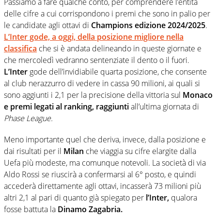
Passiamo a fare qualche conto, per comprendere l’entità
delle cifre a cui corrispondono i premi che sono in palio per
le candidate agli ottavi di
Champions edizione 2024/2025
.
L’Inter
gode, a oggi, della posizione migliore nella
classifica
che si è andata delineando in queste giornate e
che mercoledì vedranno sentenziate il dento o il fuori.
L’Inter
gode dell’invidiabile quarta posizione, che consente
al club nerazzurro di vedere in cassa 90 milioni, ai quali si
sono aggiunti i 2,1 per la precisione della vittoria sul
Monaco
e premi legati al ranking, raggiunti
all’ultima giornata di
Phase League.
Meno importante quel che deriva, invece, dalla posizione e
dai risultati per il
Milan
che viaggia su cifre elargite dalla
Uefa più modeste, ma comunque notevoli. La società di via
Aldo Rossi se riuscirà a confermarsi al 6° posto, e quindi
accederà direttamente agli ottavi, incasserà 73 milioni più
altri 2,1 al pari di quanto già spiegato per
l’Inter,
qualora
fosse battuta la
Dinamo Zagabria.