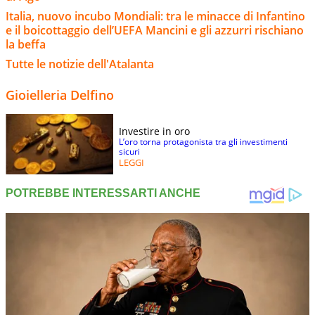
Italia, nuovo incubo Mondiali: tra le minacce di Infantino
e il boicottaggio dell’UEFA Mancini e gli azzurri rischiano
la beffa
Tutte le notizie dell'Atalanta
Gioielleria Delfino
Investire in oro
L’oro torna protagonista tra gli investimenti
sicuri
LEGGI