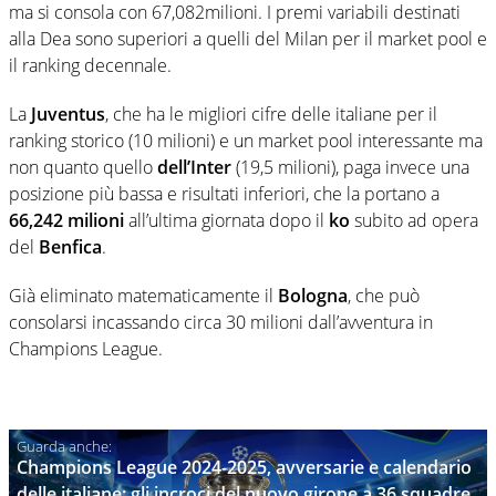
ma si consola con 67,082milioni. I premi variabili destinati
alla Dea sono superiori a quelli del Milan per il market pool e
il ranking decennale.
La
Juventus
, che ha le migliori cifre delle italiane per il
ranking storico (10 milioni) e un market pool interessante ma
non quanto quello
dell’Inter
(19,5 milioni), paga invece una
posizione più bassa e risultati inferiori, che la portano a
66,242 milioni
all’ultima giornata dopo il
ko
subito ad opera
del
Benfica
.
Già eliminato matematicamente il
Bologna
, che può
consolarsi incassando circa 30 milioni dall’avventura in
Champions League.
Champions League 2024-2025, avversarie e calendario
delle italiane: gli incroci del nuovo girone a 36 squadre