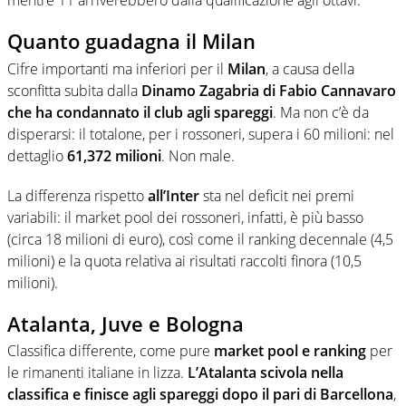
mentre 11 arriverebbero dalla qualificazione agli ottavi.
Quanto guadagna il Milan
Cifre importanti ma inferiori per il
Milan
, a causa della
sconfitta subita dalla
Dinamo Zagabria di Fabio Cannavaro
che ha condannato il club agli spareggi
. Ma non c’è da
disperarsi: il totalone, per i rossoneri, supera i 60 milioni: nel
dettaglio
61,372 milioni
. Non male.
La differenza rispetto
all’Inter
sta nel deficit nei premi
variabili: il market pool dei rossoneri, infatti, è più basso
(circa 18 milioni di euro), così come il ranking decennale (4,5
milioni) e la quota relativa ai risultati raccolti finora (10,5
milioni).
Atalanta, Juve e Bologna
Classifica differente, come pure
market pool e ranking
per
le rimanenti italiane in lizza.
L’Atalanta scivola nella
classifica e finisce agli spareggi dopo il pari di
Barcellona
,