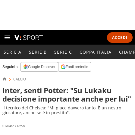
ACCEDI
SERIE A
SERIE B
SERIE C
COPPA ITALIA
CHAMP
Seguici su:
Google Discover
Fonti preferite
CALCIO
Inter, senti Potter: "Su Lukaku
decisione importante anche per lui"
Il tecnico del Chelsea: "Mi piace davvero tanto. È un nostro
giocatore, anche se è in prestito".
01/04/23 18:58