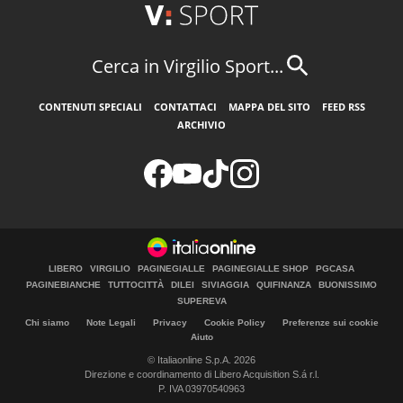
Cerca in Virgilio Sport...
CONTENUTI SPECIALI
CONTATTACI
MAPPA DEL SITO
FEED RSS
ARCHIVIO
LIBERO
VIRGILIO
PAGINEGIALLE
PAGINEGIALLE SHOP
PGCASA
PAGINEBIANCHE
TUTTOCITTÀ
DILEI
SIVIAGGIA
QUIFINANZA
BUONISSIMO
SUPEREVA
Chi siamo
Note Legali
Privacy
Cookie Policy
Preferenze sui cookie
Aiuto
© Italiaonline S.p.A. 2026
Direzione e coordinamento di Libero Acquisition S.á r.l.
P. IVA 03970540963