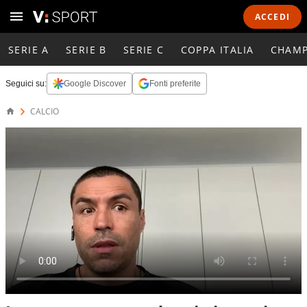
ACCEDI
SERIE A
SERIE B
SERIE C
COPPA ITALIA
CHAMP
Seguici su:
Google Discover
Fonti preferite
CALCIO