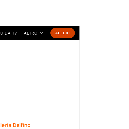
UIDA TV
ALTRO
ACCEDI
CALENDARI E CLASSIFICHE
ALTRI SPORT
MONDIALI 2026
OLIMPIADI
GOSSIP
LIFESTYLE
lleria Delfino