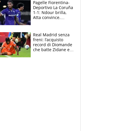
adesso
Pagelle Fiorentina-
Deportivo La Coruña
1-1: Ndour brilla,
Atta convince.
Pongracic rovina
tutto nel finale
Real Madrid senza
freni: l’acquisto
record di Diomande
che batte Zidane e
Ronaldo. Vinicius
rinnova: le cifre