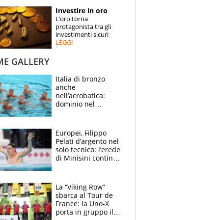
STORIE
Investire in oro
L’oro torna
SPECIALI
protagonista tra gli
investimenti sicuri
LEGGI
ESPERTI
ME GALLERY
CONTATTI
Italia di bronzo
anche
nell’acrobatica:
dominio nel
medagliere, ora
tocca a Ceccon, Curti
e compagni
Europei, Filippo
continuare
Pelati d’argento nel
solo tecnico: l’erede
di Minisini continua
a stupire, Los
Angeles è già nel
mirino
La “Viking Row”
sbarca al Tour de
France: la Uno-X
porta in gruppo il