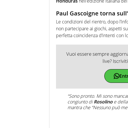
Honduras
nell’edizione italiana del 
Paul Gascoigne torna sull’
Le condizioni del rientro, dopo l’in
non partecipare ai giochi, aspetti su
perfetta coincidenza d’intenti con 
Vuoi essere sempre aggiornat
live? Iscrivi
Ent
“Sono pronto. Mi sono mancati 
congiunto di
Rosolino
e dell
mantra che “Nessuno può mett