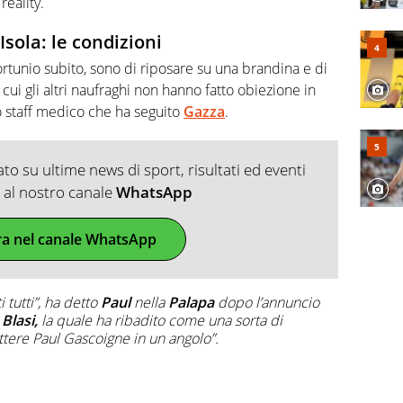
reality.
Isola: le condizioni
fortunio subito, sono di riposare su una brandina e di
 cui gli altri naufraghi non hanno fatto obiezione in
lo staff medico che ha seguito
Gazza
.
o su ultime news di sport, risultati ed eventi
ti al nostro canale
WhatsApp
ra nel canale WhatsApp
tutti”, ha detto
Paul
nella
Palapa
dopo l’annuncio
a
Blasi,
la quale ha ribadito come una sorta di
ere Paul Gascoigne in un angolo”.