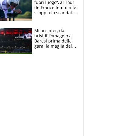
fuori luogo”, al Tour
de France femminile
scoppia lo scandalo:
un uomo controlla i
reggiseni delle
atlete
Milan-Inter, da
brividi l'omaggio a
Baresi prima della
gara: la maglia del
capitano a
centrocampo