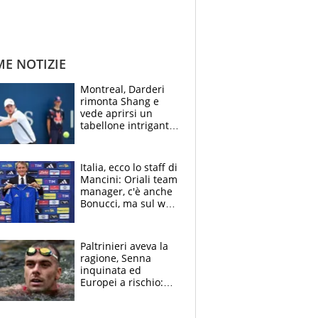
ME NOTIZIE
Montreal, Darderi
rimonta Shang e
vede aprirsi un
tabellone intrigante:
"Penso solo a
Borges, ma sono
felice del mio livello"
Italia, ecco lo staff di
Mancini: Oriali team
manager, c'è anche
Bonucci, ma sul web
infuria la polemica
Paltrinieri aveva la
ragione, Senna
inquinata ed
Europei a rischio:
allenamenti fermi,
cosa succede