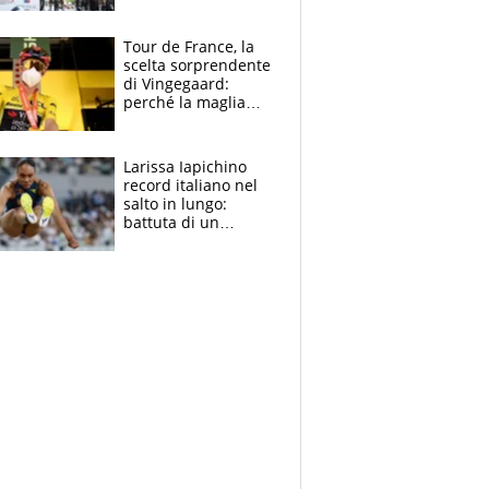
rito della Norvegia
di Haaland e
compagni
Tour de France, la
scelta sorprendente
di Vingegaard:
perché la maglia
gialla indossa la
mascherina, il
rischio da evitare
Larissa Iapichino
record italiano nel
salto in lungo:
battuta di un
centimetro mamma
Fiona May