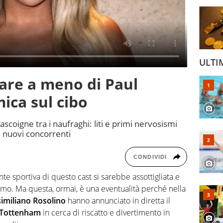
ULTI
fare a meno di Paul
ica sul cibo
Gascoigne tra i naufraghi: liti e primi nervosismi
di nuovi concorrenti
CONDIVIDI
e sportiva di questo cast si sarebbe assottigliata e
iamo. Ma questa, ormai, è una eventualità perché nella
similiano Rosolino
hanno annunciato in diretta il
 Tottenham
in cerca di riscatto e divertimento in