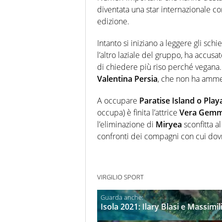
diventata una star internazionale co
edizione.
Intanto si iniziano a leggere gli sch
l’altro laziale del gruppo, ha accusa
di chiedere più riso perché vegana.
Valentina Persia
, che non ha ammes
A occupare
Paratise Island o Pla
occupa) è finita l’attrice
Vera Gem
l’eliminazione di
Miryea
sconfitta a
confronti dei compagni con cui dovr
VIRGILIO SPORT
Isola 2021: Ilary Blasi e Massimi