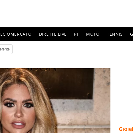
ALCIOMERCATO
DIRETTE LIVE
F1
MOTO
TENNIS
G
eferite
Gioie