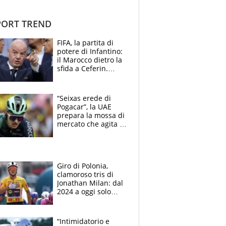
ORT TREND
FIFA, la partita di
potere di Infantino:
il Marocco dietro la
sfida a Ceferin.
Scontro sul
Mondiale a 64
squadre, l’ira di Figo
“Seixas erede di
Pogacar”, la UAE
prepara la mossa di
mercato che agita la
Francia. Ciccone,
che beffa alla Vuelta
a Burgos
Giro di Polonia,
clamoroso tris di
Jonathan Milan: dal
2024 a oggi solo
Pogacar ha vinto più
di lui. Bene Romele
e Skerl
“Intimidatorio e