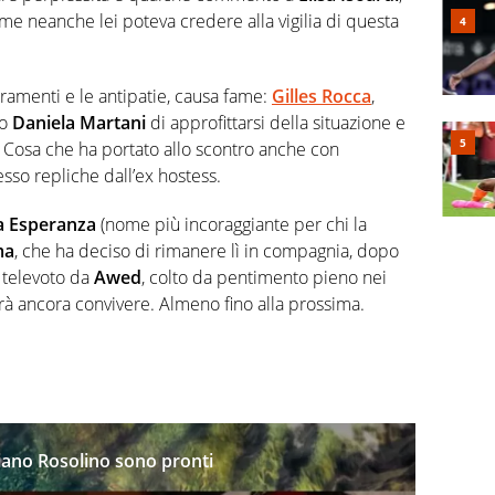
me neanche lei poteva credere alla vigilia di questa
ieramenti e le antipatie, causa fame:
Gilles Rocca
,
to
Daniela Martani
di approfittarsi della situazione e
 Cosa che ha portato allo scontro anche con
so repliche dall’ex hostess.
ya Esperanza
(nome più incoraggiante per chi la
ma
, che ha deciso di rimanere lì in compagnia, dopo
l televoto da
Awed
, colto da pentimento pieno nei
à ancora convivere. Almeno fino alla prossima.
liano Rosolino sono pronti