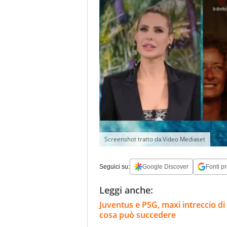
Screenshot tratto da Video Mediaset
Seguici su:
Google Discover
Fonti pr
Leggi anche:
Juventus e PSG, maxi intreccio di
cosa può succedere