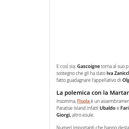
E così sia:
Gascoigne
torna al suo p
sostegno che gli ha dato
Iva Zanicc
fatto guadagnare l’appellativo di
Ol
La polemica con la Martani
Insomma,
l’Isola
è un assembramento
Paratise Island infatti
Ubaldo
e
Far
Giorgi,
altro esule.
Numeri importanti che hanno dest