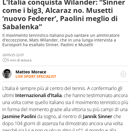
L’Italia conquista Wilander: “Sinner
come i big3, Alcaraz no. Musetti
‘nuovo Federer’, Paolini meglio di
Sabalenka”
Il movimento tennistico italiano può vantare un ammiratore
d'eccezzione, Mats Wilander, che in una lunga intervista a
Eurosport ha esaltato Sinner, Paolini e Musetti
20/05/25 22:07
5 min di lettura
Matteo Morace
LIVE SPORT SPECIALIST
La multimedialità quale approccio personale e
professionale. Ama raccontare lo sport focalizzando ogni
L’Italia è sempre più al centro del tennis. A confermarlo gli
attenzione sul tempo reale: la verità della dirette non
ultimi
Internazionali d’Italia
, che hanno testimoniato ancora
sono opinioni ma fatti
una volta come quello italiano sia il movimento tennistico più
in forma del momento grazie alla vittoria su più campi di una
Jasmine Paolini
da sogno, al rientro di
Jannik
Sinner
che
dopo 104 giorni di assenza ha dimostrato ancora una volta
perché sia lui e non qualcun altro il n°1 al mondo e alla