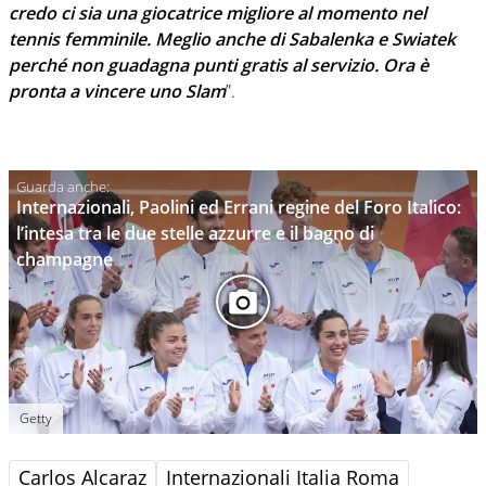
credo ci sia una giocatrice migliore al momento nel
tennis femminile. Meglio anche di Sabalenka e Swiatek
perché non guadagna punti gratis al servizio. Ora è
pronta a vincere uno Slam
”.
Internazionali, Paolini ed Errani regine del Foro Italico:
l’intesa tra le due stelle azzurre e il bagno di
champagne
Getty
Carlos Alcaraz
Internazionali Italia Roma