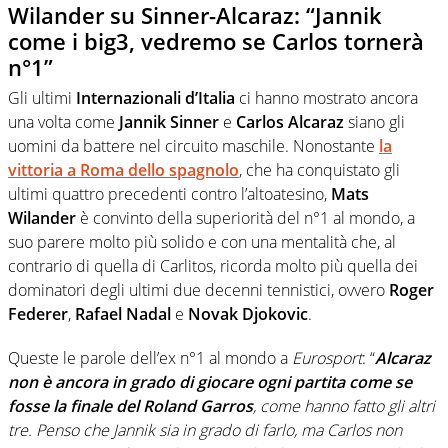
Wilander su Sinner-Alcaraz: “Jannik
come i big3, vedremo se Carlos tornerà
n°1”
Gli ultimi
Internazionali d’Italia
ci hanno mostrato ancora
una volta come
Jannik
Sinner
e
Carlos
Alcaraz
siano gli
uomini da battere nel circuito maschile. Nonostante
la
vittoria a Roma dello spagnolo
, che ha conquistato gli
ultimi quattro precedenti contro l’altoatesino,
Mats
Wilander
è convinto della superiorità del n°1 al mondo, a
suo parere molto più solido e con una mentalità che, al
contrario di quella di Carlitos, ricorda molto più quella dei
dominatori degli ultimi due decenni tennistici, ovvero
Roger
Federer
,
Rafael Nadal
e
Novak Djokovic
.
Queste le parole dell’ex n°1 al mondo a
Eurosport
: “
Alcaraz
non è ancora in grado di giocare ogni partita come se
fosse la finale del Roland Garros
, come hanno fatto gli altri
tre. Penso che Jannik sia in grado di farlo, ma Carlos non