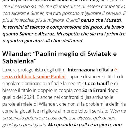
che il servizio sia ciò che gli impedisce di essere competitivo
con Alcaraz e Sinner, ma tutti possono migliorare il servizio. E
più si invecchia, più si migliora. Quindi
penso che Musetti,
in termini di talento e comprensione del gioco, sia bravo
quanto Sinner e Alcaraz. Mi aspetto che sia tra i primi tre
o quattro giocatori alla fine dell’anno
”.
Wilander: “Paolini meglio di Swiatek e
Sabalenka”
La vera protagonista degli ultimi
Internazionali d’Italia
è
senza dubbio
Jasmine Paolini
, capace di vincere il titolo di
singolare dominando in finale la neo n°2
Coco Gauff
e di
bissare il titolo in doppio in coppia con
Sara Errani
dopo
quello del 2024. E anche nei confronti di Jas arrivano le
parole al miele di Wilander, che non si fa problemi a definirla
come la giocatrice migliore al mondo tolto il servizio: “
Non ha
un servizio potente a causa della sua altezza, quindi non
guadagna punti gratis.
Ma quando la palla è in gioco, non