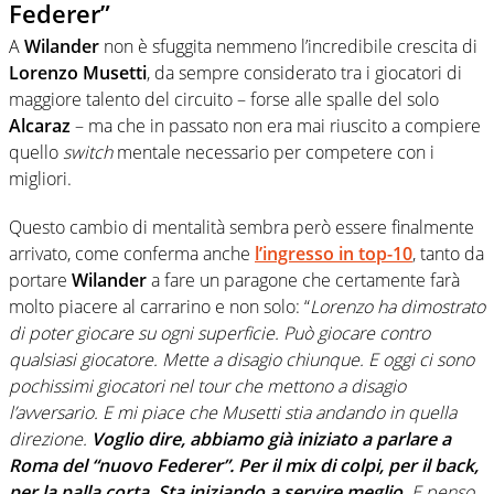
Federer”
A
Wilander
non è sfuggita nemmeno l’incredibile crescita di
Lorenzo Musetti
, da sempre considerato tra i giocatori di
maggiore talento del circuito – forse alle spalle del solo
Alcaraz
– ma che in passato non era mai riuscito a compiere
quello
switch
mentale necessario per competere con i
migliori.
Questo cambio di mentalità sembra però essere finalmente
arrivato, come conferma anche
l’ingresso in top-10
, tanto da
portare
Wilander
a fare un paragone che certamente farà
molto piacere al carrarino e non solo: “
Lorenzo ha dimostrato
di poter giocare su ogni superficie. Può giocare contro
qualsiasi giocatore. Mette a disagio chiunque. E oggi ci sono
pochissimi giocatori nel tour che mettono a disagio
l’avversario. E mi piace che Musetti stia andando in quella
direzione.
Voglio dire, abbiamo già iniziato a parlare a
Roma del “nuovo Federer”. Per il mix di colpi, per il back,
per la palla corta. Sta iniziando a servire meglio
. E penso