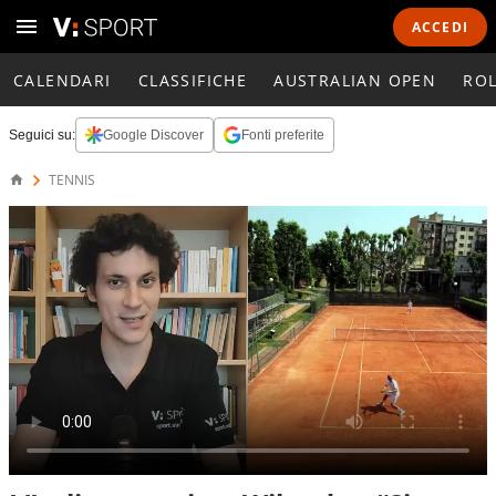
ACCEDI
CALENDARI
CLASSIFICHE
AUSTRALIAN OPEN
RO
Seguici su:
Google Discover
Fonti preferite
TENNIS