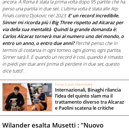
ancora. A Roma è stata la prima volta dopo 95 partite che ha
perso una partita in due set. L’ultima volta è stata alle Atp
Finals contro Djokovic nel 2023.
E’ un record incredibile.
Sinner mi ricorda più i Big Three rispetto ad Alcaraz per
via della sua mentalità
.
Quindi la grande domanda è:
Carlos Alcaraz tornerà mai al numero uno del mondo, o
entro un anno, o entro due anni?
Perché penso che in
termini di costanza in ogni torneo, ogni giorno, ogni partita,
Sinner sarà lì. E quando un record è così, quando è rimasto
in piedi per due anni prima di perdere in due set, questo
dice tutto
”.
Forse ti può interessare
Internazionali, Binaghi rilancia
l’idea del quinto slam ma il
trattamento diverso tra Alcaraz
e Paolini scatena le critiche
Wilander esalta Musetti : “Nuovo