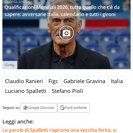
Qualificazioni Mondiali 2026, tutto quello che c’è da
sapere: avversarie Italia, calendario e tutti i gironi
Getty
Claudio Ranieri
Figc
Gabriele Gravina
Italia
Luciano Spalletti
Stefano Pioli
Seguici su:
Google Discover
Fonti preferite
Leggi anche:
Le parole di Spalletti riaprono una vecchia ferita, si