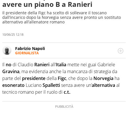
avere un piano B a Ranieri
Il presidente della Figc ha scelto di sollevare il toscano
dall’incarico dopo la Norvegia senza avere pronto un sostituto
alternativo all’allenatore romano
10/06/25 12:18
Fabrizio Napoli
GIORNALISTA
Giornalista professionista, per Virgilio Sport segue anche
il calcio ma è con la pallanuoto che esalta competenze e
Il
no
di Claudio
Ranieri
all’
Italia
mette nei guai Gabriele
passioni. Cura la comunicazione di HaBaWaBa, il più
Gravina
, ma evidenzia anche la mancanza di strategia da
grande festival di waterpolo per bambini al mondo
parte del
presidente
della
Figc
, che dopo la
Norvegia
ha
esonerato
Luciano
Spalletti
senza avere un’
alternativa
al
tecnico romano per il ruolo di
c.t.
.