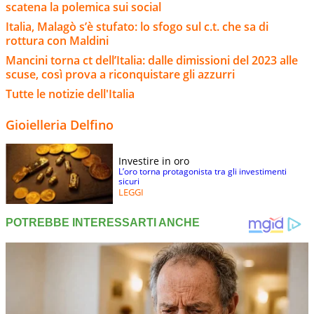
scatena la polemica sui social
Italia, Malagò s’è stufato: lo sfogo sul c.t. che sa di
rottura con Maldini
Mancini torna ct dell’Italia: dalle dimissioni del 2023 alle
scuse, così prova a riconquistare gli azzurri
Tutte le notizie dell'Italia
Gioielleria Delfino
Investire in oro
L’oro torna protagonista tra gli investimenti
sicuri
LEGGI