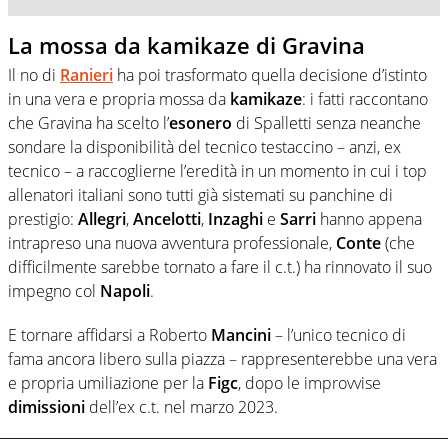
La mossa da kamikaze di Gravina
Il no di
Ranieri
ha poi trasformato quella decisione d’istinto
in una vera e propria mossa da
kamikaze
: i fatti raccontano
che Gravina ha scelto l’
esonero
di Spalletti senza neanche
sondare la disponibilità del tecnico testaccino – anzi, ex
tecnico – a raccoglierne l’eredità in un momento in cui i top
allenatori italiani sono tutti già sistemati su panchine di
prestigio:
Allegri
,
Ancelotti
,
Inzaghi
e
Sarri
hanno appena
intrapreso una nuova avventura professionale,
Conte
(che
difficilmente sarebbe tornato a fare il c.t.) ha rinnovato il suo
impegno col
Napoli
.
E tornare affidarsi a Roberto
Mancini
– l’unico tecnico di
fama ancora libero sulla piazza – rappresenterebbe una vera
e propria umiliazione per la
Figc
, dopo le improvvise
dimissioni
dell’ex c.t. nel marzo 2023.