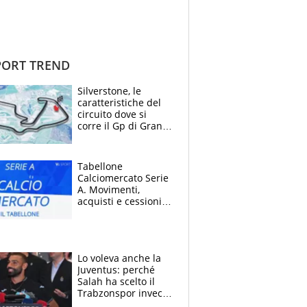
ORT TREND
Silverstone, le
caratteristiche del
circuito dove si
corre il Gp di Gran
Bretagna del
Motomondiale
Tabellone
Calciomercato Serie
A. Movimenti,
acquisti e cessioni:
estate 2026-27
Lo voleva anche la
Juventus: perché
Salah ha scelto il
Trabzonspor invece
di un top club