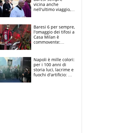
vicina anche
nell'ultimo viaggio,
la moglie Maura, i
figli e i suoi cari
circondati
Baresi 6 per sempre,
dall'affetto dei tifosi
l'omaggio dei tifosi a
Casa Milan è
commovente:
maglie, bandiere,
sciarpe, lacrime e
bigliettini
Napoli è mille colori:
per i 100 anni di
storia luci, lacrime e
fuochi d'artificio: De
Laurentiis salta al
coro anti-Juve