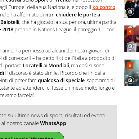
agli Europei della sua Nazionale, e dopo il
ko contro
inale ha affermato di
non chiudere le porte a
Balotelli
, che ha giocato la sua, per ora, ultima partita
e 2018
proprio in Nations League, il pareggio 1-1 con
i un anno, ha permesso ad alcuni dei nostri giovani di
i di convocarli – ha detto il ct dell’Italia a proposito di
di portare
Locatelli
ai
Mondiali
, ma così si sono
di
il discorso è stato simile. Ricordo che fin dalla
nti di poter fare
qualcosa di speciale
, sapevamo di
stante ad attenderci ci fosse un mese molto lungo e
otevamo farcela”.
o su ultime news di sport, risultati ed eventi
ti al nostro canale
WhatsApp