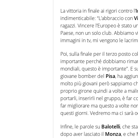
La vittoria in finale ai rigori contro l’
I
indimenticabile: “L’abbraccio con
Vi
ragazzi. Vincere l’Europeo è stato 
Paese, non un solo club. Abbiamo v
immagini in tv, mi vengono le lacrime
Poi, sulla finale per il terzo posto 
importante perché dobbiamo rim
mondiali, questo è importante”. E s
giovane bomber del
Pisa
, ha aggiu
molto più giovani però sappiamo che
proprio girone quindi a volte a mali
portarli, inserirli nel gruppo, è fa
far migliorare ma questo a volte non
questi giorni. Vedremo ma ci sarà 
Infine, le parole su
Balotelli
, che st
dopo aver lasciato il
Monza
, e che 