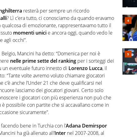
nghilterra
resterà per sempre un ricordo
alli
? Lì c’era tutto, ci conosciamo da quando eravamo
un qualcosa di emozionante, rappresentavamo tutto il
issuto
momenti unici
e ancora oggi, quando vedo le
 agli occhi”.
col Belgio, Mancini ha detto: “Domenica per noi è
anere
nelle prime sette del ranking
per i sorteggi dei
u un eventuale futuro innesto di
Lorenzo Lucca
, il
nto: “Tante volte avremo voluto chiamare giocatori
 c’è anche l’Under 21 che deve qualificarsi nel
ncuore lasciamo dei giocatori giovani. Certo solo
r conoscere i giocatori con più esperienza non può che
 è possibile con partite che si accavallano come in
occasione sicuramente”.
a facendo bene in Turchia con l’
Adana Demirspor
Mancini ha già allenato all’
Inter
nel 2007-2008, al