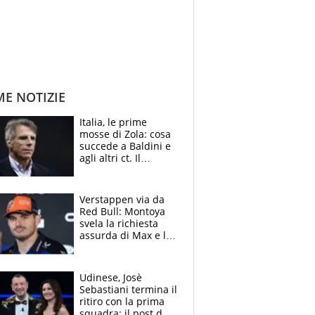
ME NOTIZIE
Italia, le prime
mosse di Zola: cosa
succede a Baldini e
agli altri ct. Il
Borussia tenta un
altro sgarbo agli
azzurri
Verstappen via da
Red Bull: Montoya
svela la richiesta
assurda di Max e lo
avverte: “Sicuro
Mercedes e
McLaren siano
Udinese, Josè
meglio?”
Sebastiani termina il
ritiro con la prima
squadra: il post del