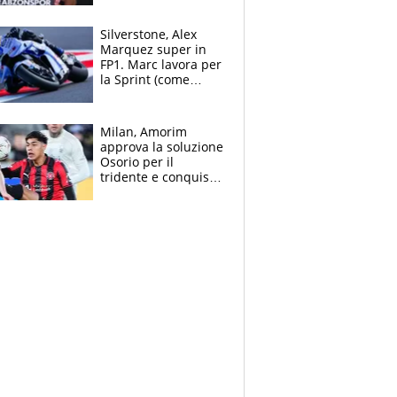
Silverstone, Alex
Marquez super in
FP1. Marc lavora per
la Sprint (come
Martin), bene
Bezzecchi
Milan, Amorim
approva la soluzione
Osorio per il
tridente e conquista
Jashari: la frecciata
dello svizzero all'ex
Allegri