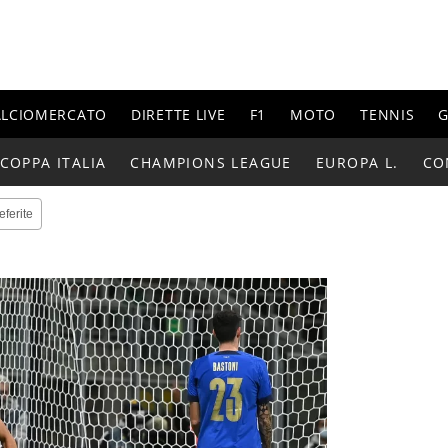
ALCIOMERCATO
DIRETTE LIVE
F1
MOTO
TENNIS
G
COPPA ITALIA
CHAMPIONS LEAGUE
EUROPA L.
CO
eferite