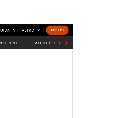
UIDA TV
ALTRO
ACCEDI
NFERENCE L.
CALENDARI E CLASSIFICHE
CALCIO ESTERO
SUPERCOPPA ITALIAN
ALTRI SPORT
MONDIALI 2026
OLIMPIADI
GOSSIP
LIFESTYLE