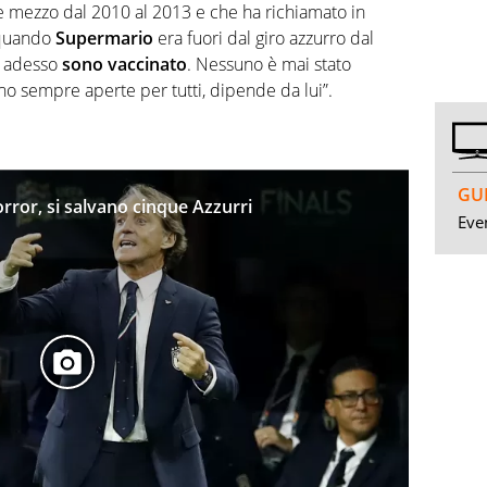
e mezzo dal 2010 al 2013 e che ha richiamato in
 quando
Supermario
era fuori dal giro azzurro dal
i, adesso
sono vaccinato
. Nessuno è mai stato
no sempre aperte per tutti, dipende da lui”.
GUI
orror, si salvano cinque Azzurri
Even