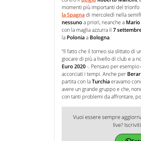
momenti più importanti del trionfo 
la Spagna
di mercoledì nella semif
nessuno
a priori, neanche a
Mario 
con la maglia azzurra il
7 settembr
la
Polonia
a
Bologna
.
“Il fatto che il torneo sia slittato d
giocare di più a livello di club e a no
Euro 2020
-. Pensavo per esempio 
accorciati i tempi. Anche per
Berar
partita con la
Turchia
eravamo convi
avere un grande gruppo e che, nono
con tanti problemi da affrontare, p
Vuoi essere sempre aggiornat
live? Iscrivi