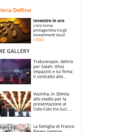
STORIE
lleria Delfino
SPECIALI
Investire in oro
L’oro torna
ESPERTI
protagonista tra gli
investimenti sicuri
LEGGI
CONTATTI
ME GALLERY
Trabzonspor, delirio
per Salah: tifosi
impazziti e lui firma
il contratto allo
stadio
Vozinha, in 30mila
allo stadio per la
presentazione al
Colo-Colo tra luci,
spettacolo, elicotteri
e paracadutisti
La famiglia di Franco
Baresi sempre