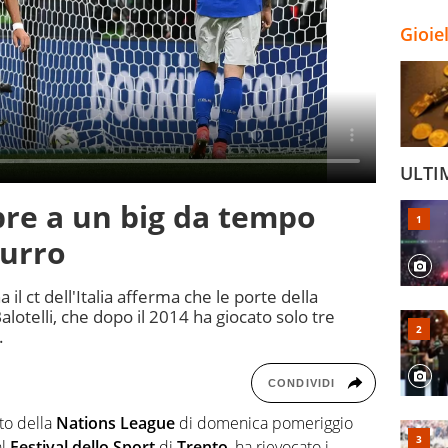
Gioie
ULTI
apre a un big da tempo
zurro
 il ct dell'Italia afferma che le porte della
otelli, che dopo il 2014 ha giocato solo tre
.
CONDIVIDI
sto della
Nations League
di domenica pomeriggio
al
Festival dello Sport
di
Trento
, ha rievocato i