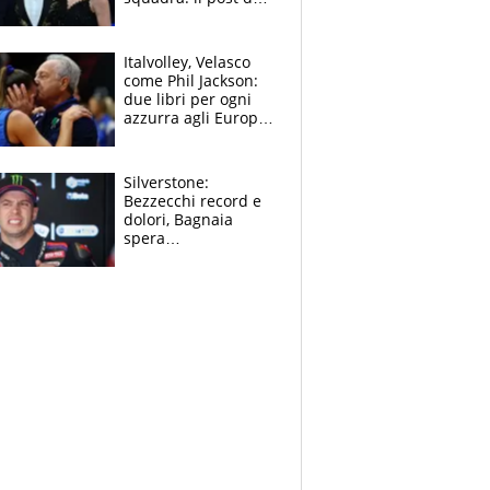
figlio di Amadeus e
Sanremo sullo
sfondo
Italvolley, Velasco
come Phil Jackson:
due libri per ogni
azzurra agli Europei.
Quello per Sylla è
“geniale”
Silverstone:
Bezzecchi record e
dolori, Bagnaia
spera
nell'antidolorifico,
Marquez si tira fuori
e vota Aprilia