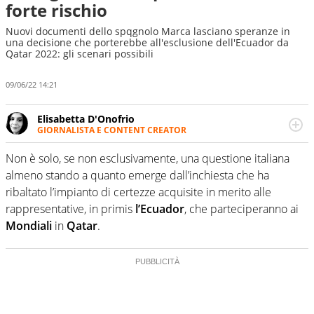
forte rischio
Nuovi documenti dello spqgnolo Marca lasciano speranze in
una decisione che porterebbe all'esclusione dell'Ecuador da
Qatar 2022: gli scenari possibili
09/06/22 14:21
Elisabetta D'Onofrio
GIORNALISTA E CONTENT CREATOR
Giornalista professionista dal 2007, scrive per curiosità
personale e necessità: soprattutto di calcio, di sport e dei
Non è solo, se non esclusivamente, una questione italiana
suoi protagonisti, concedendosi innocenti evasioni
almeno stando a quanto emerge dall’inchiesta che ha
nell'ambito della creazione di format. Un tempo ala
ribaltato l’impianto di certezze acquisite in merito alle
destra, oggi si sente a suo agio nel ruolo di libero. Cura
rappresentative, in primis
l’Ecuador
, che parteciperanno ai
una classifica riservata dei migliori 5 calciatori di sempre.
Mondiali
in
Qatar
.