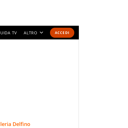
UIDA TV
ALTRO
ACCEDI
CALENDARI E CLASSIFICHE
ALTRI SPORT
MONDIALI 2026
OLIMPIADI
GOSSIP
LIFESTYLE
lleria Delfino