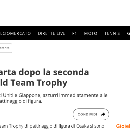
ALCIOMERCATO
DIRETTE LIVE
F1
MOTO
TENNIS
G
eferite
arta dopo la seconda
rld Team Trophy
ti Uniti e Giappone, azzurri immediatamente alle
ttinaggio di figura.
CONDIVIDI
Gioie
am Trophy di pattinaggio di figura di Osaka si sono