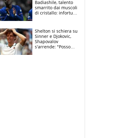
Badiashile, talento
smarrito dai muscoli
di cristallo: infortuni
a raffica negli ultimi
3 anni
Shelton si schiera su
Sinner e Djokovic,
Shapovalov
s'arrende: "Posso
battere tutti tranne
Jannik e Alcaraz"