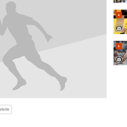
eferite