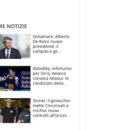
ME NOTIZIE
Ostiamare, Alberto
De Rossi nuovo
presidente: il
compito e gli
obiettivi ricevuti dal
figlio Daniele
Italvolley, infortunio
per Orro, Velasco
convoca Allaoui: le
condizioni della
palleggiatrice per gli
Europei
Sinner, il ginocchio
mette Cincinnati a
rischio: nuovi
controlli all’orizzonte
e il possibile
sacrificio per lo US