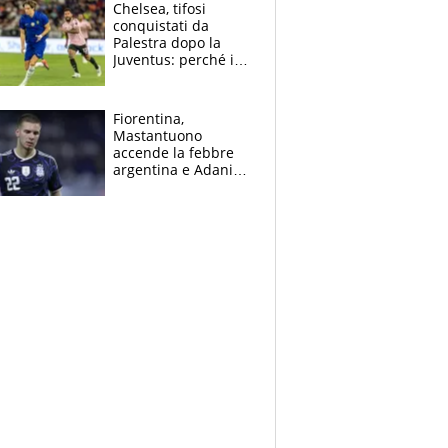
Open
Chelsea, tifosi
conquistati da
Palestra dopo la
Juventus: perché i
fan dei Blues sono
pazzi dell’azzurro
Fiorentina,
Mastantuono
accende la febbre
argentina e Adani
impazzisce. Ma
Antognoni ‘rovina la
festa’ a Commisso