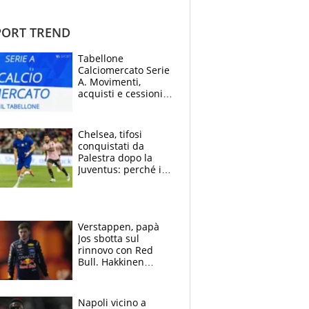
ORT TREND
Tabellone
Calciomercato Serie
A. Movimenti,
acquisti e cessioni:
estate 2026-27
Chelsea, tifosi
conquistati da
Palestra dopo la
Juventus: perché i
fan dei Blues sono
pazzi dell’azzurro
Verstappen, papà
Jos sbotta sul
rinnovo con Red
Bull. Hakkinen
avverte McLaren:
“Prendere Max
sarebbe un rischio”
Napoli vicino a