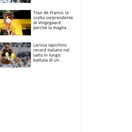
rito della Norvegia
di Haaland e
compagni
Tour de France, la
scelta sorprendente
di Vingegaard:
perché la maglia
gialla indossa la
mascherina, il
rischio da evitare
Larissa Iapichino
record italiano nel
salto in lungo:
battuta di un
centimetro mamma
Fiona May