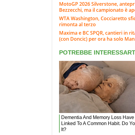
MotoGP 2026 Silverstone, anteprim
Bezzecchi, ma il campionato è ap
WTA Washington, Cocciaretto sfior
rimonta al terzo
Maxima e BC SPQR, cantieri in rita
(con Doncic) per ora ha solo Ma