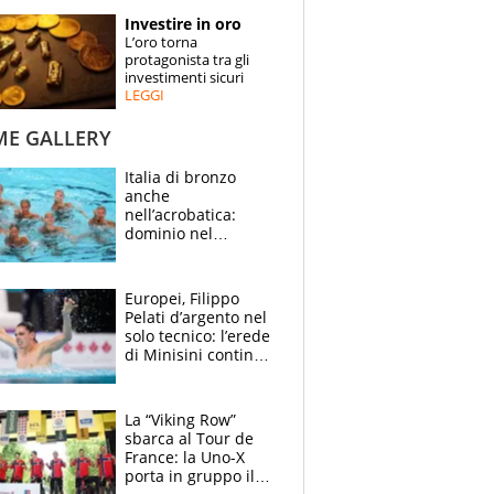
STORIE
Investire in oro
L’oro torna
SPECIALI
protagonista tra gli
investimenti sicuri
LEGGI
ESPERTI
ME GALLERY
CONTATTI
Italia di bronzo
anche
nell’acrobatica:
dominio nel
medagliere, ora
tocca a Ceccon, Curti
e compagni
Europei, Filippo
continuare
Pelati d’argento nel
solo tecnico: l’erede
di Minisini continua
a stupire, Los
Angeles è già nel
mirino
La “Viking Row”
sbarca al Tour de
France: la Uno-X
porta in gruppo il