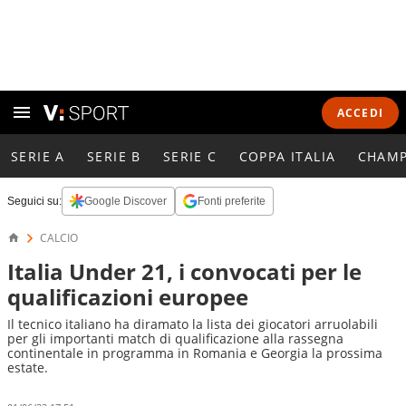
ACCEDI
SERIE A
SERIE B
SERIE C
COPPA ITALIA
CHAMP
Seguici su:
Google Discover
Fonti preferite
CALCIO
Italia Under 21, i convocati per le
qualificazioni europee
Il tecnico italiano ha diramato la lista dei giocatori arruolabili
per gli importanti match di qualificazione alla rassegna
continentale in programma in Romania e Georgia la prossima
estate.