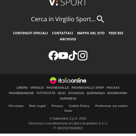
Cerca in Virgilio Sport...
CONTENUTI SPECIALI
CONTATTACI
MAPPA DEL SITO
FEED RSS
ARCHIVIO
LIBERO
VIRGILIO
PAGINEGIALLE
PAGINEGIALLE SHOP
PGCASA
PAGINEBIANCHE
TUTTOCITTÀ
DILEI
SIVIAGGIA
QUIFINANZA
BUONISSIMO
SUPEREVA
Chi siamo
Note Legali
Privacy
Cookie Policy
Preferenze sui cookie
Aiuto
© Italiaonline S.p.A. 2026
Direzione e coordinamento di Libero Acquisition S.á r.l.
P. IVA 03970540963