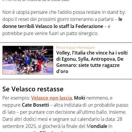
Non è utopia pensare che l’addio possa restare in stand by:
dopo il reset dei prossimi giorni torneranno a parlarsi –
le
donne terribili Velasco lo staff la Federazione
– e
potrebbe pure venire fuori un patto sinergico.
Forse ti può interessare
Volley, l'Italia che vince ha i volti
di Egonu, Sylla, Antropova, De
Gennaro: siete tutte ragazze
d'oro
Se Velasco restasse
Per esempio:
Velasco
non lascia
,
Moki
nemmeno, e
neppure
Cate Bosetti
– altra indiziata di un probabile passo
di lato – per puntare con decisione all’ultimo ballo. Insieme.
Darsi altri dodici mesi e segnare sul calendario la data: 28
settembre 2025, si giocherà la finale del M
ondiale
in