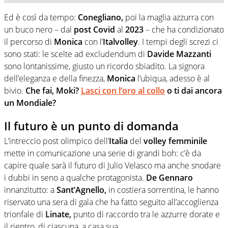
Ed è così da tempo:
Conegliano,
poi la maglia azzurra con
un buco nero – dal
post Covid
al
2023
– che ha condizionato
il percorso di
Monica
con l’
Italvolley
. I tempi degli screzi ci
sono stati: le scelte ad excludendum di
Davide Mazzanti
sono lontanissime, giusto un ricordo sbiadito. La signora
dell’eleganza e della finezza,
Monica
l’ubiqua, adesso è al
bivio.
Che fai, Moki?
Lasci con l’oro al collo
o ti dai ancora
un Mondiale?
Il futuro è un punto di domanda
L’intreccio post olimpico dell’
Italia
del
volley femminile
mette in comunicazione una serie di grandi boh: c’è da
capire quale sarà il futuro di Julio Velasco ma anche snodare
i dubbi in seno a qualche protagonista.
De Gennaro
innanzitutto: a
Sant’Agnello,
in costiera sorrentina, le hanno
riservato una sera di gala che ha fatto seguito all’accoglienza
trionfale di
Linate,
punto di raccordo tra le azzurre dorate e
il rientro, di ciascuna, a casa sua.