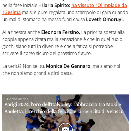
nella fase iniziale –
Ilaria Spirito:
ha vissuto l’Olimpiade da
13esima
ma si è pure regalata uno scampolo di gara quando
un mal di stomaco ha messo fuori causa
Loveth Omoruyi.
Alla finestra anche
Eleonora Fersino.
La priorità spetta alla
coppia appena citata ma la sensazione è che in quel ruolo i
giochi siano tutti in divenire e che a fatica si potrebbe
scrivere il corso sicuro del prossimo futuro.
La verità? Non sei tu,
Monica De Gennaro,
ma siamo noi
che non siamo pronti a dirti basta.
Parigi 2024, l’oro dell’Italvolley: l’abbraccio tra Moki e
Paoletta, il cerchio della felicità e la rivincita di Velasco