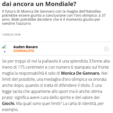
dai ancora un Mondiale?
Il futuro di Monica De Gennaro con la maglia dell'Italvolley
potrebbe essere giunto a conclusione con l'oro olimpico: a 37
anni, Moki potrebbe decidere che è il momento giusto per
svestire l'azzurro
14/08/24 18:46
Auden Bavaro
GIORNALISTA
Lo sporco lavoro del coordinamento: qualcuno lo deve
pur fare. Eppure, quando ha modo di pigiare le dita sulla
Se per troppi di noi la pallavolo è una splendida 37enne alta
tastiera, restituisce storie e racconti di sport che valgono
meno di 175 centimetri e con numero 6 stampato sul fronte
il biglietto
maglia la responsabilità è solo di
Monica De Gennaro.
Nei
limiti del possibile, una medaglia d’oro olimpica va onorata
anche dopo, quando si tratta di difendere il titolo. È una
legge tacita che appartiene allo sport ma è anche ottima
prassi: significa avere cura dello spirito e del valore dei
Giochi.
Ma quali sono quei limiti? La carta di identità, per
esempio.