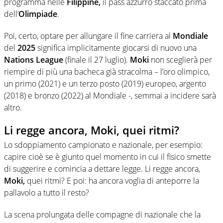
programma nelle
Filippine,
il pass azzurro staccato prima
dell’
Olimpiade
.
Poi, certo, optare per allungare il fine carriera al
Mondiale
del
2025
significa implicitamente giocarsi di nuovo una
Nations League
(finale il 27 luglio).
Moki
non sceglierà per
riempire di più una bacheca già stracolma – l’oro olimpico,
un primo (2021) e un terzo posto (2019) europeo, argento
(2018) e bronzo (2022) al Mondiale -, semmai a incidere sarà
altro.
Li regge ancora, Moki, quei ritmi?
Lo sdoppiamento campionato e nazionale, per esempio:
capire cioè se è giunto quel momento in cui il fisico smette
di suggerire e comincia a dettare legge. Li regge ancora,
Moki,
quei ritmi? E poi: ha ancora voglia di anteporre la
pallavolo a tutto il resto?
La scena prolungata delle compagne di nazionale che la