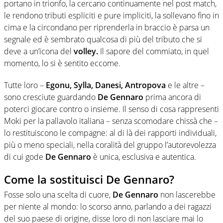
portano in trionfo, la cercano continuamente nel post match,
le rendono tributi espliciti e pure impliciti, la sollevano fino in
cima e la circondano per riprenderla in braccio è parsa un
segnale ed è sembrato qualcosa di più del tributo che si
deve a un’icona del
volley.
Il sapore del commiato, in quel
momento, lo si è sentito eccome.
Tutte loro –
Egonu, Sylla, Danesi, Antropova
e le altre –
sono cresciute guardando
De Gennaro
prima ancora di
poterci giocare contro o insieme. Il senso di cosa rappresenti
Moki per la pallavolo italiana – senza scomodare chissà che –
lo restituiscono le compagne: al di là dei rapporti individuali,
più o meno speciali, nella coralità del gruppo l’autorevolezza
di cui gode
De Gennaro
è unica, esclusiva e autentica.
Come la sostituisci De Gennaro?
Fosse solo una scelta di cuore,
De Gennaro
non lascerebbe
per niente al mondo: lo scorso anno, parlando a dei ragazzi
del suo paese di origine, disse loro di non lasciare mai lo