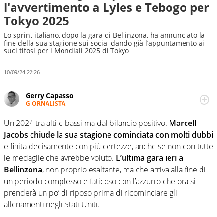
l'avvertimento a Lyles e Tebogo per
Tokyo 2025
Lo sprint italiano, dopo la gara di Bellinzona, ha annunciato la
fine della sua stagione sui social dando già l’appuntamento ai
suoi tifosi per i Mondiali 2025 di Tokyo
10/09/24 22:26
Gerry Capasso
GIORNALISTA
Per lui gli sport americani non hanno segreti: basket,
football, baseball e la capacità innata di trovare la notizia
Un 2024 tra alti e bassi ma dal bilancio positivo.
Marcell
dove altri non vedono granché
Jacobs chiude la sua stagione cominciata con molti dubbi
e finita decisamente con più certezze, anche se non con tutte
le medaglie che avrebbe voluto.
L’ultima gara ieri a
Bellinzona
, non proprio esaltante, ma che arriva alla fine di
un periodo complesso e faticoso con l’azzurro che ora si
prenderà un po’ di riposo prima di ricominciare gli
allenamenti negli Stati Uniti.