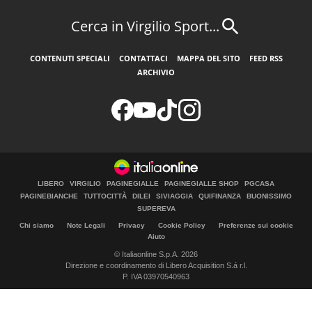
Cerca in Virgilio Sport...
CONTENUTI SPECIALI
CONTATTACI
MAPPA DEL SITO
FEED RSS
ARCHIVIO
LIBERO
VIRGILIO
PAGINEGIALLE
PAGINEGIALLE SHOP
PGCASA
PAGINEBIANCHE
TUTTOCITTÀ
DILEI
SIVIAGGIA
QUIFINANZA
BUONISSIMO
SUPEREVA
Chi siamo
Note Legali
Privacy
Cookie Policy
Preferenze sui cookie
Aiuto
© Italiaonline S.p.A. 2026
Direzione e coordinamento di Libero Acquisition S.á r.l.
P. IVA 03970540963