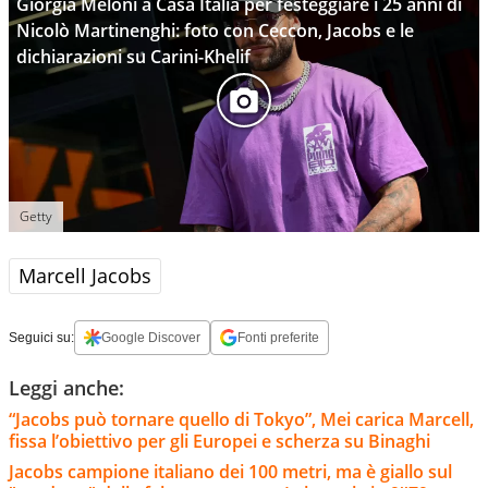
Giorgia Meloni a Casa Italia per festeggiare i 25 anni di
Nicolò Martinenghi: foto con Ceccon, Jacobs e le
dichiarazioni su Carini-Khelif
Getty
Marcell Jacobs
Seguici su:
Google Discover
Fonti preferite
Leggi anche:
“Jacobs può tornare quello di Tokyo”, Mei carica Marcell,
fissa l’obiettivo per gli Europei e scherza su Binaghi
Jacobs campione italiano dei 100 metri, ma è giallo sul