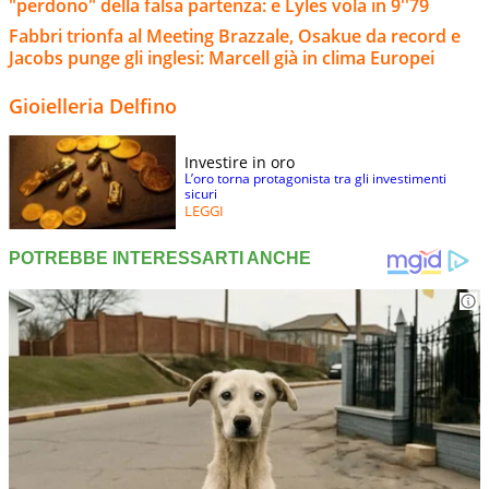
"perdono" della falsa partenza: e Lyles vola in 9''79
Fabbri trionfa al Meeting Brazzale, Osakue da record e
Jacobs punge gli inglesi: Marcell già in clima Europei
Gioielleria Delfino
Investire in oro
L’oro torna protagonista tra gli investimenti
sicuri
LEGGI