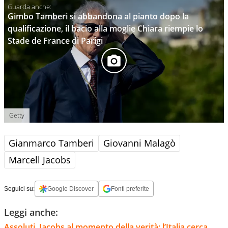
Gimbo Tamberi si abbandona al pianto dopo la
qualificazione, il bacio alla moglie Chiara riempie lo
Stade de France di Parigi
Getty
Gianmarco Tamberi
Giovanni Malagò
Marcell Jacobs
Seguici su:
Google Discover
Fonti preferite
Leggi anche:
Assoluti, Jacobs al momento della verità: l’Italia cerca