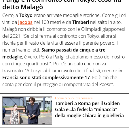
detto Malagò
Certo, a
Tokyo
erano arrivate medaglie storiche. Come gli ori
vinti da
Jacobs
nei 100 metri e da
Timberi
nel salto in alto.
Malagò non dribbla il confronto con le Olimpiadi giapponesi
del 2021. “Se ci si ferma al confronto con Tokyo, allora si
rischia per il resto della vita di essere il parente povero. I
numeri vanno letti.
Siamo passati da cinque a tre
medaglie
, è vero. Però a Parigi ci abbiamo messo del nostro
con cinque quarti posti”. Poi c’è un dato che non va
trascurato. “A Tokyo abbiamo avuto dieci finalisti, mentre
in
Francia sono stati complessivamente 17
. Ed è ciò che
conta per dare il punteggio di competitività del Paese”.
Forse ti può interessare
Tamberi a Roma per il Golden
Gala e...la fede: la "minaccia"
della moglie Chiara in gioielleria