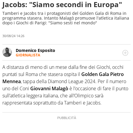
Jacobs: "Siamo secondi in Europa"
Tamberi e Jacobs tra i protagonisti del Golden Gala di Roma in
programma stasera. Intanto Malagò promuove l'atletica italiana
dopo i Giochi di Parigi: "Siamo sesti nel mondo"
30/08/24 14:26
Domenico Esposito
GIORNALISTA
Da vent’anni in campo e sul campo per vivere ogni evento
in tutte le sue sfaccettature. Passione smisurata per il
A distanza di meno di un mese dalla fine dei Giochi, occhi
calcio e per la sfera di cuoio. Il pallone è una cosa
puntati sul Roma che stasera ospita il
Golden Gala Pietro
serissima, guai a dirgli di no
Mennea
, tappa della Diamond League 2024. Per il numero
uno del Coni
Giovanni Malagò
è l’occasione di fare il punto
sull’atletica leggera italiana, che all’Olimpico sarà
rappresentata soprattutto da Tamberi e Jacobs.