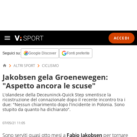
ACCEDI
Seguici su:
Google Discover
Fonti preferite
ALTRI SPORT
CICLISMO
Jakobsen gela Groenewegen:
"Aspetto ancora le scuse"
L'olandese della Deceuninck-Quick Step smentisce la
ricostruzione del connazionale dopo il recente incontro tra i
due: "Nessun chiarimento dopo l'incidente in Polonia. Sono
stupito da quanto ha dichiarato".
07/05/21 11:05
Sono serviti quasi otto mesi a
Fabio Jakobsen
per tornare