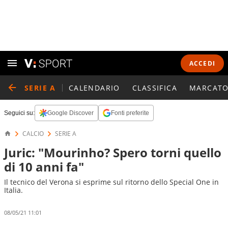
ACCEDI
SERIE A
CALENDARIO
CLASSIFICA
MARCATO
Seguici su:
Google Discover
Fonti preferite
CALCIO
SERIE A
Juric: "Mourinho? Spero torni quello
di 10 anni fa"
Il tecnico del Verona si esprime sul ritorno dello Special One in
Italia.
08/05/21 11:01