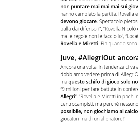
non puntare mai mai mai sui giova
hanno cambiato la partita.
Rovella
e
devono giocare
. Spettacolo pieto
palla dai difensori”, “Rovella Nicolò
ma le regole non le faccio io”, “Loca
Rovella
e
Miretti
. Fin quando sono 
Juve, #AllegriOut ancor
Ancora una volta, in tendenza ci va 
dobbiamo vedere prima di AllegriOut
ma
questo schifo di gioco solo no
“9 milioni per fare battute in con
Allegri
“, “Rovella e Miretti in pochi
centrocampisti, ma perché nessuno lo
possibile, non giochiamo al calcio
giocatori ma di un allenatore!”.