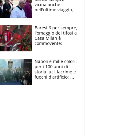
vicina anche
nell'ultimo viaggio,
la moglie Maura, i
figli e i suoi cari
circondati
Baresi 6 per sempre,
dall'affetto dei tifosi
l'omaggio dei tifosi a
Casa Milan è
commovente:
maglie, bandiere,
sciarpe, lacrime e
bigliettini
Napoli è mille colori:
per i 100 anni di
storia luci, lacrime e
fuochi d'artificio: De
Laurentiis salta al
coro anti-Juve