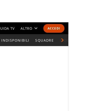
UIDA TV
ALTRO
ACCEDI
INDISPONIBILI
CALENDARI E CLASSIFICHE
SQUADRE
GIOCATORI SERIE A
ALTRI SPORT
MONDIALI 2026
OLIMPIADI
GOSSIP
LIFESTYLE