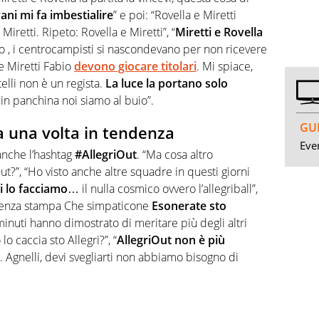
ni mi fa imbestialire
” e poi: “
Rovella
e Miretti
 Miretti. Ripeto:
Rovella
e Miretti”, “
Miretti e Rovella
so , i centrocampisti si nascondevano per non ricevere
 e
Miretti
Fabio
devono giocare titolari
. Mi spiace,
telli non è un regista.
La luce la portano solo
in panchina noi siamo al buio”.
GUI
a una volta in tendenza
Even
anche l’hashtag
#AllegriOut
. “Ma cosa altro
?”, “Ho visto anche altre squadre in questi giorni
i lo facciamo
… il nulla cosmico ovvero l’allegriball”,
ferenza stampa Che simpaticone
Esonerate sto
 minuti hanno dimostrato di meritare più degli altri
 caccia sto Allegri?”, “
AllegriOut non è più
. Agnelli, devi svegliarti non abbiamo bisogno di