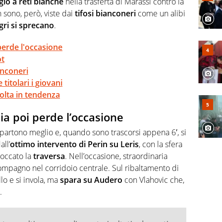
io a reti bianche
nella trasferta di Marassi contro la
 sono, però, viste dai
tifosi bianconeri
come un alibi
egri si sprecano
.
perde l'occasione
ot
anconeri
 titolari i giovani
olta in tendenza
ia poi perde l’occasione
partono meglio e, quando sono trascorsi appena 6′, si
ll’
ottimo intervento di Perin su Leris
, con la sfera
toccato la
traversa
. Nell’occasione, straordinaria
il compagno nel corridoio centrale. Sul ribaltamento di
o e si invola, ma
spara su Audero
con Vlahovic che,
.