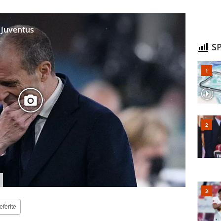
a Juventus
SP
eferite