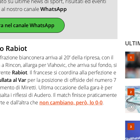
o su ultime news di sport, risultati ed eventi
ti al nostro canale
WhatsApp
ra nel canale WhatsApp
ULTI
o Rabiot
razione bianconera arriva al 20′ della ripresa, con il
a Rincon, allarga per Vlahovic, che arriva sul fondo, si
rrente
Rabiot
. Il francese si coordina alla perfezione e
llata al Var
per la posizione di offside del numero 7
ento di Miretti. Ultima occasione della gara è per
lta i riflessi di Audero. Il match finisce praticamente
te e dall’altra che
non cambiano, però, lo 0-0
.