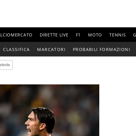
ALCIOMERCATO
DIRETTE LIVE
F1
MOTO
TENNIS
G
CLASSIFICA
MARCATORI
PROBABILI FORMAZIONI
eferite