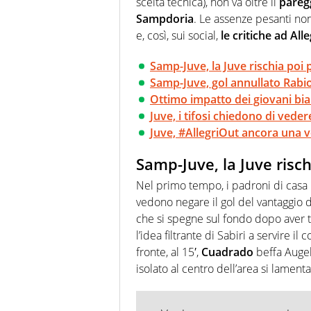
scelta tecnica), non va oltre il
paregg
Sampdoria
. Le assenze pesanti non
e, così, sui social,
le critiche ad All
Samp-Juve, la Juve rischia poi 
Samp-Juve, gol annullato Rabi
Ottimo impatto dei giovani bi
Juve, i tifosi chiedono di vedere
Juve, #AllegriOut ancora una v
Samp-Juve, la Juve risch
Nel primo tempo, i padroni di casa 
vedono negare il gol del vantaggio da
che si spegne sul fondo dopo aver 
l’idea filtrante di Sabiri a servire 
fronte, al 15′,
Cuadrado
beffa Augell
isolato al centro dell’area si lamenta