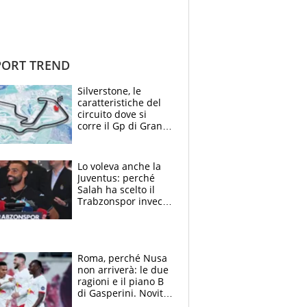
ORT TREND
Silverstone, le
caratteristiche del
circuito dove si
corre il Gp di Gran
Bretagna del
Motomondiale
Lo voleva anche la
Juventus: perché
Salah ha scelto il
Trabzonspor invece
di un top club
Roma, perché Nusa
non arriverà: le due
ragioni e il piano B
di Gasperini. Novità
su Pellegrini e