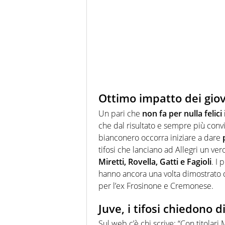
Ottimo impatto dei gio
Un pari che
non fa per nulla felici
che dal risultato e sempre più convi
bianconero occorra iniziare a dare
tifosi che lanciano ad Allegri un ve
Miretti, Rovella, Gatti e Fagioli
. I 
hanno ancora una volta dimostrato di 
per l’ex Frosinone e Cremonese.
Juve, i tifosi chiedono di
Sul web c’è chi scrive: “
Con titolari 