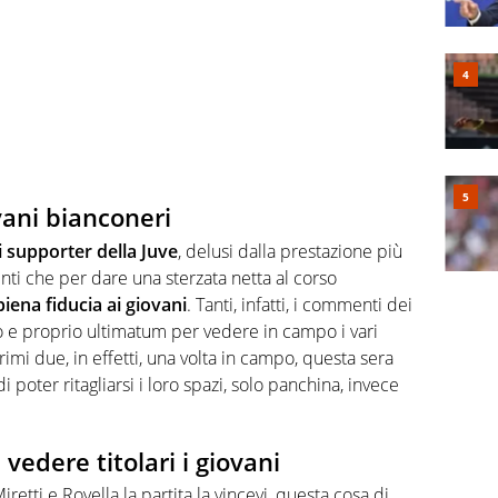
vani bianconeri
 i supporter della Juve
, delusi dalla prestazione più
nti che per dare una sterzata netta al corso
piena fiducia ai giovani
. Tanti, infatti, i commenti dei
ro e proprio ultimatum per vedere in campo i vari
primi due, in effetti, una volta in campo, questa sera
poter ritagliarsi i loro spazi, solo panchina, invece
 vedere titolari i giovani
Miretti e
Rovella
la partita la vincevi, questa cosa di