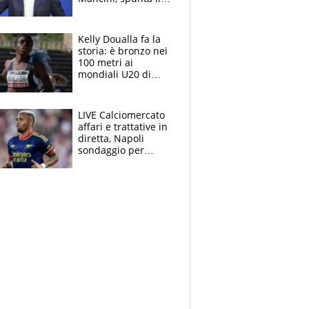
nome di Bergomi
Kelly Doualla fa la
storia: è bronzo nei
100 metri ai
mondiali U20 di
Eugene. "Ho
spazzato via l'ansia
con una gran finale"
LIVE Calciomercato
affari e trattative in
diretta, Napoli
sondaggio per
Gabriel Jesus. Juve-
dilemma portiere, si
accende l'Atalanta