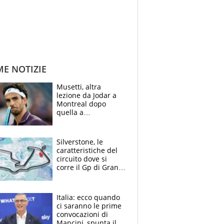
ME NOTIZIE
Musetti, altra
lezione da Jodar a
Montreal dopo
quella a
Washington: "Avrei
voluto spaccare
tutto"
Silverstone, le
caratteristiche del
circuito dove si
corre il Gp di Gran
Bretagna del
Motomondiale
Italia: ecco quando
ci saranno le prime
convocazioni di
Mancini, spunta il