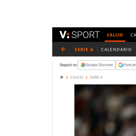
CALCIO
C
SERIE A
CALENDARIO
Seguici su:
Google Discover
Fonti pr
CALCIO
SERIE A