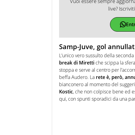
Vuoi essere sempre aggiornat
live? Iscrivi
Ent
Samp-Juve, gol annullat
L’unico vero sussulto della seconda f
break di Miretti
che scippa la sfera 
stoppa e serve al centro per l’acco
beffa Audero. La
rete è, però, annu
bianconero al momento del suggerim
Kostic
, che non colpisce bene ed esa
qui, con spunti sporadici da una par