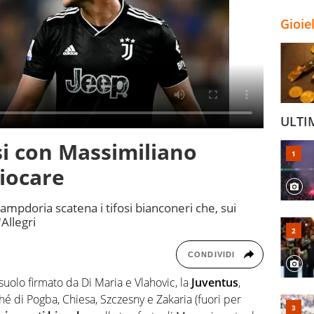
Gioie
ULTI
osi con Massimiliano
giocare
Sampdoria scatena i tifosi bianconeri che, sui
'Allegri
CONDIVIDI
suolo firmato da Di Maria e Vlahovic, la
Juventus
,
hé di Pogba, Chiesa, Szczesny e Zakaria (fuori per