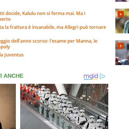
ti decide, Kalulu non si ferma mai. Ma i
perto
lta la frattura è insanabile, ma Allegri può tornare
eggio dell'anno scorso: l'esame per Manna, le
opoly
la Juventus