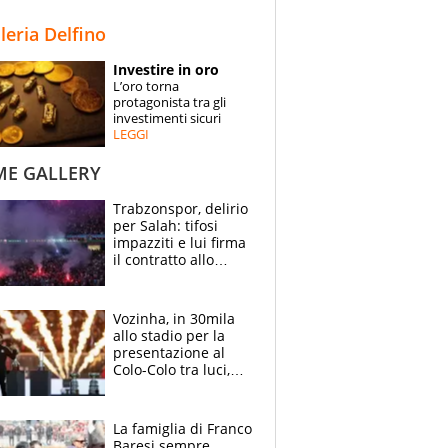
STORIE
lleria Delfino
SPECIALI
Investire in oro
L’oro torna
ESPERTI
protagonista tra gli
investimenti sicuri
LEGGI
CONTATTI
ME GALLERY
Trabzonspor, delirio
per Salah: tifosi
impazziti e lui firma
il contratto allo
stadio
Vozinha, in 30mila
allo stadio per la
presentazione al
Colo-Colo tra luci,
spettacolo, elicotteri
e paracadutisti
La famiglia di Franco
Baresi sempre