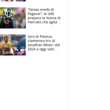
Cacciamani
“Seixas erede di
Pogacar”, la UAE
prepara la mossa di
mercato che agita la
Francia. Ciccone,
che beffa alla Vuelta
a Burgos
Giro di Polonia,
clamoroso tris di
Jonathan Milan: dal
2024 a oggi solo
Pogacar ha vinto più
di lui. Bene Romele
e Skerl