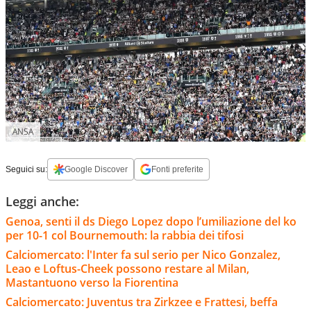
ANSA
Seguici su:
Google Discover
Fonti preferite
Leggi anche:
Genoa, senti il ds Diego Lopez dopo l’umiliazione del ko
per 10-1 col Bournemouth: la rabbia dei tifosi
Calciomercato: l'Inter fa sul serio per Nico Gonzalez,
Leao e Loftus-Cheek possono restare al Milan,
Mastantuono verso la Fiorentina
Calciomercato: Juventus tra Zirkzee e Frattesi, beffa