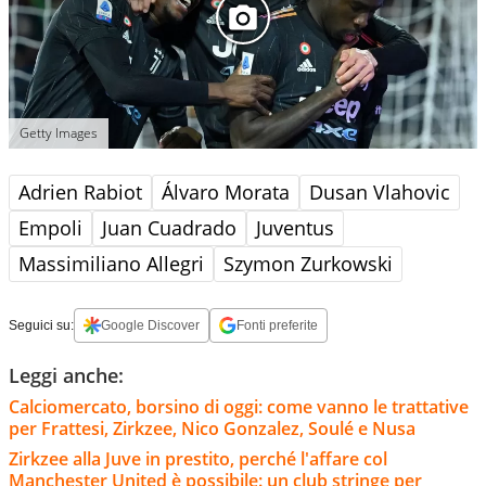
Getty Images
Adrien Rabiot
Álvaro Morata
Dusan Vlahovic
Empoli
Juan Cuadrado
Juventus
Massimiliano Allegri
Szymon Zurkowski
Seguici su:
Google Discover
Fonti preferite
Leggi anche:
Calciomercato, borsino di oggi: come vanno le trattative
per Frattesi, Zirkzee, Nico Gonzalez, Soulé e Nusa
Zirkzee alla Juve in prestito, perché l'affare col
Manchester United è possibile: un club stringe per