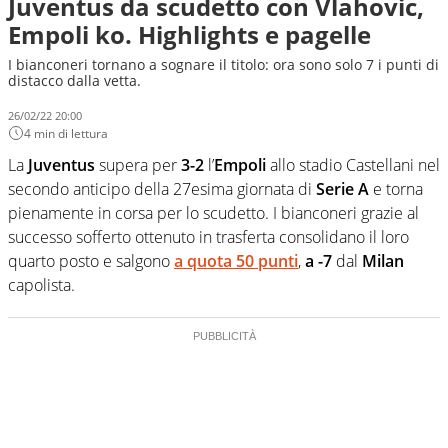
Juventus da scudetto con Vlahovic,
Empoli ko. Highlights e pagelle
I bianconeri tornano a sognare il titolo: ora sono solo 7 i punti di
distacco dalla vetta.
26/02/22 20:00
4 min di lettura
La
Juventus
supera per
3-2
l’
Empoli
allo stadio Castellani nel
secondo anticipo della 27esima giornata di
Serie A
e torna
pienamente in corsa per lo scudetto. I bianconeri grazie al
successo sofferto ottenuto in trasferta consolidano il loro
quarto posto e salgono
a quota 50 punti
,
a -7
dal
Milan
capolista.