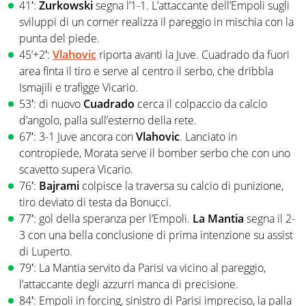
41′:
Zurkowski
segna l’1-1. L’attaccante dell’Empoli sugli
sviluppi di un corner realizza il pareggio in mischia con la
punta del piede.
45’+2′:
Vlahovic
riporta avanti la Juve. Cuadrado da fuori
area finta il tiro e serve al centro il serbo, che dribbla
Ismajili e trafigge Vicario.
53′: di nuovo
Cuadrado
cerca il colpaccio da calcio
d’angolo, palla sull’esterno della rete.
67′: 3-1 Juve ancora con
Vlahovic
. Lanciato in
contropiede, Morata serve il bomber serbo che con uno
scavetto supera Vicario.
76′:
Bajrami
colpisce la traversa su calcio di punizione,
tiro deviato di testa da Bonucci.
77′: gol della speranza per l’Empoli.
La Mantia
segna il 2-
3 con una bella conclusione di prima intenzione su assist
di Luperto.
79′: La Mantia servito da Parisi va vicino al pareggio,
l’attaccante degli azzurri manca di precisione.
84′: Empoli in forcing, sinistro di Parisi impreciso, la palla