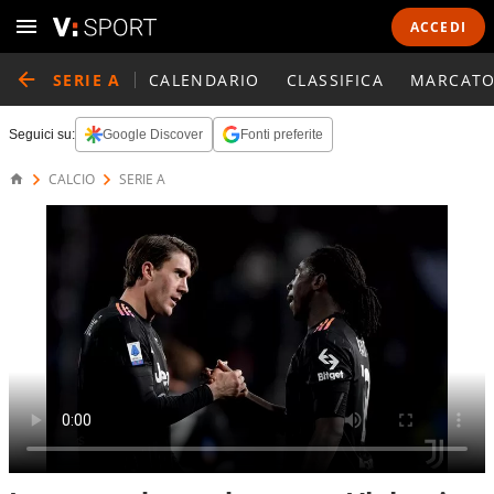
ACCEDI
SERIE A
CALENDARIO
CLASSIFICA
MARCATO
Seguici su:
Google Discover
Fonti preferite
CALCIO
SERIE A