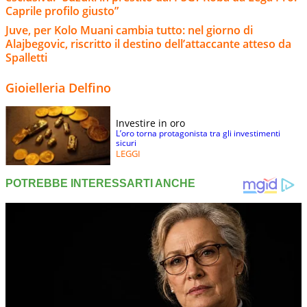
Caprile profilo giusto”
Juve, per Kolo Muani cambia tutto: nel giorno di
Alajbegovic, riscritto il destino dell’attaccante atteso da
Spalletti
Gioielleria Delfino
Investire in oro
L’oro torna protagonista tra gli investimenti
sicuri
LEGGI