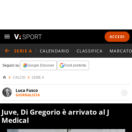
ACCEDI
SERIE A
CALENDARIO
CLASSIFICA
MARCATO
Seguici su:
Google Discover
Fonti preferite
CALCIO
SERIE A
Luca Fusco
GIORNALISTA
Giornalista multimediale. Quando si accendono i motori,
lui sgasa, impenna, derapa. E spesso e volentieri finisce
Juve, Di Gregorio è arrivato al J
sul podio
Medical