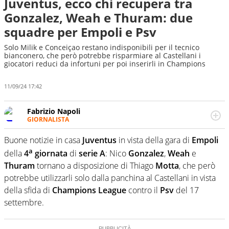
Juventus, ecco chi recupera tra
Gonzalez, Weah e Thuram: due
squadre per Empoli e Psv
Solo Milik e Conceiçao restano indisponibili per il tecnico
bianconero, che però potrebbe risparmiare al Castellani i
giocatori reduci da infortuni per poi inserirli in Champions
11/09/24 17:42
Fabrizio Napoli
GIORNALISTA
Giornalista professionista, per Virgilio Sport segue anche
il calcio ma è con la pallanuoto che esalta competenze e
Buone notizie in casa
Juventus
in vista della gara di
Empoli
passioni. Cura la comunicazione di HaBaWaBa, il più
a
della
4
giornata
di
serie A
: Nico
Gonzalez
,
Weah
e
grande festival di waterpolo per bambini al mondo
Thuram
tornano a disposizione di Thiago
Motta
, che però
potrebbe utilizzarli solo dalla panchina al Castellani in vista
della sfida di
Champions League
contro il
Psv
del 17
settembre.