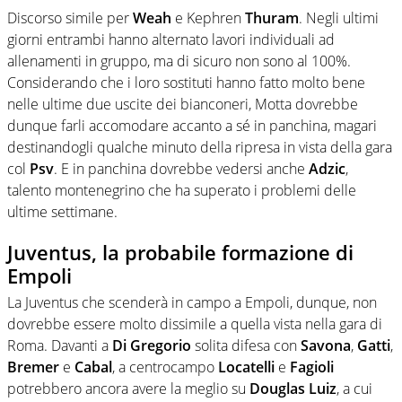
Discorso simile per
Weah
e Kephren
Thuram
. Negli ultimi
giorni entrambi hanno alternato lavori individuali ad
allenamenti in gruppo, ma di sicuro non sono al 100%.
Considerando che i loro sostituti hanno fatto molto bene
nelle ultime due uscite dei bianconeri, Motta dovrebbe
dunque farli accomodare accanto a sé in panchina, magari
destinandogli qualche minuto della ripresa in vista della gara
col
Psv
.
E in panchina dovrebbe vedersi anche
Adzic
,
talento montenegrino che ha superato i problemi delle
ultime settimane.
Juventus, la probabile formazione di
Empoli
La Juventus che scenderà in campo a Empoli, dunque, non
dovrebbe essere molto dissimile a quella vista nella gara di
Roma. Davanti a
Di Gregorio
solita difesa con
Savona
,
Gatti
,
Bremer
e
Cabal
, a centrocampo
Locatelli
e
Fagioli
potrebbero ancora avere la meglio su
Douglas
Luiz
, a cui