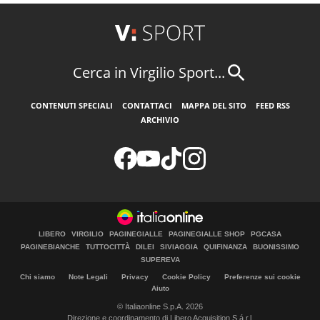
Cerca in Virgilio Sport...
CONTENUTI SPECIALI
CONTATTACI
MAPPA DEL SITO
FEED RSS
ARCHIVIO
LIBERO
VIRGILIO
PAGINEGIALLE
PAGINEGIALLE SHOP
PGCASA
PAGINEBIANCHE
TUTTOCITTÀ
DILEI
SIVIAGGIA
QUIFINANZA
BUONISSIMO
SUPEREVA
Chi siamo
Note Legali
Privacy
Cookie Policy
Preferenze sui cookie
Aiuto
© Italiaonline S.p.A. 2026
Direzione e coordinamento di Libero Acquisition S.á r.l.