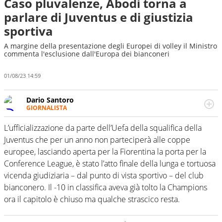
Caso pluvalenze, Abodi torna a
parlare di Juventus e di giustizia
sportiva
A margine della presentazione degli Europei di volley il Ministro
commenta l'esclusione dall'Europa dei bianconeri
01/08/23 14:59
Dario Santoro
GIORNALISTA
Scrive, commenta, racconta lo sport in tutte le
sfaccettature. Tocca l'apice quando ha modo di
L’ufficializzazione da parte dell’Uefa della squalifica della
concentrarsi sulle interviste ai grandi protagonisti
Juventus che per un anno non parteciperà alle coppe
europee, lasciando aperta per la Fiorentina la porta per la
Conference League, è stato l’atto finale della lunga e tortuosa
vicenda giudiziaria – dal punto di vista sportivo – del club
bianconero. Il -10 in classifica aveva già tolto la Champions
ora il capitolo è chiuso ma qualche strascico resta.