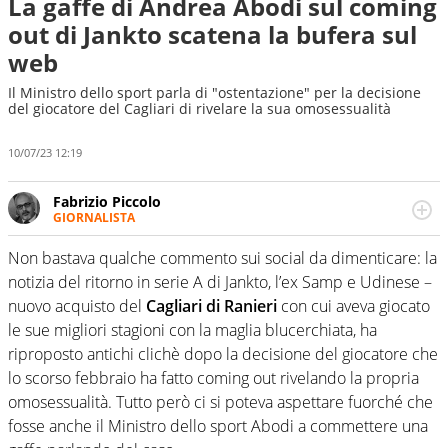
La gaffe di Andrea Abodi sul coming
out di Jankto scatena la bufera sul
web
Il Ministro dello sport parla di "ostentazione" per la decisione
del giocatore del Cagliari di rivelare la sua omosessualità
10/07/23 12:19
Fabrizio Piccolo
GIORNALISTA
Nella sua carriera ha seguito numerose manifestazioni
sportive e collaborato con agenzie e testate. Esperienza,
Non bastava qualche commento sui social da dimenticare: la
competenza, conoscenza e memoria storica. Si occupa
notizia del ritorno in serie A di Jankto, l’ex Samp e Udinese –
prevalentemente di calcio
nuovo acquisto del
Cagliari di Ranieri
con cui aveva giocato
le sue migliori stagioni con la maglia blucerchiata, ha
riproposto antichi clichè dopo la decisione del giocatore che
lo scorso febbraio ha fatto coming out rivelando la propria
omosessualità. Tutto però ci si poteva aspettare fuorché che
fosse anche il Ministro dello sport Abodi a commettere una