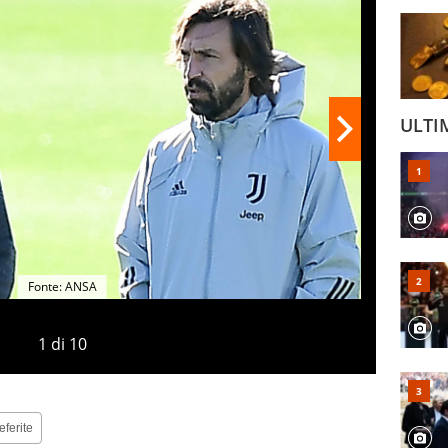
ULTI
Fonte: ANSA
1
di
10
eferite