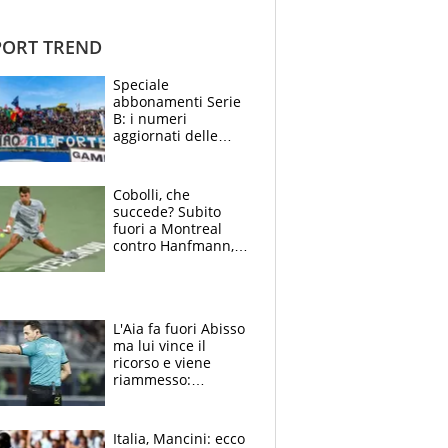
ORT TREND
Speciale
abbonamenti Serie
B: i numeri
aggiornati delle
venti squadre
cadette
Cobolli, che
succede? Subito
fuori a Montreal
contro Hanfmann,
per Flavio è tutta
colpa della tosse
L'Aia fa fuori Abisso
ma lui vince il
ricorso e viene
riammesso:
continua momento
nero per gli arbitri
Italia, Mancini: ecco