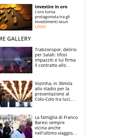
STORIE
Investire in oro
L’oro torna
SPECIALI
protagonista tra gli
investimenti sicuri
LEGGI
ESPERTI
ME GALLERY
CONTATTI
Trabzonspor, delirio
per Salah: tifosi
impazziti e lui firma
il contratto allo
stadio
Vozinha, in 30mila
allo stadio per la
presentazione al
Colo-Colo tra luci,
spettacolo, elicotteri
e paracadutisti
La famiglia di Franco
Baresi sempre
vicina anche
nell'ultimo viaggio,