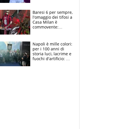
la moglie Maura, i
figli e i suoi cari
circondati
Baresi 6 per sempre,
dall'affetto dei tifosi
l'omaggio dei tifosi a
Casa Milan è
commovente:
maglie, bandiere,
sciarpe, lacrime e
bigliettini
Napoli è mille colori:
per i 100 anni di
storia luci, lacrime e
fuochi d'artificio: De
Laurentiis salta al
coro anti-Juve