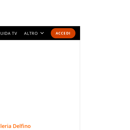
UIDA TV
ALTRO
ACCEDI
CALENDARI E CLASSIFICHE
ALTRI SPORT
MONDIALI 2026
OLIMPIADI
GOSSIP
LIFESTYLE
lleria Delfino