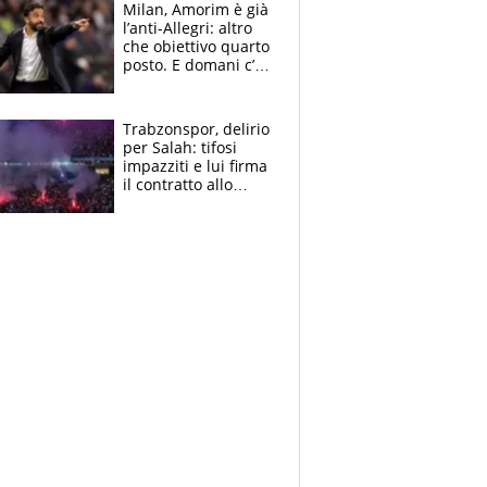
Milan, Amorim è già
l’anti-Allegri: altro
che obiettivo quarto
posto. E domani c’è
il Chelsea, dove
vederla in tv
Trabzonspor, delirio
per Salah: tifosi
impazziti e lui firma
il contratto allo
stadio