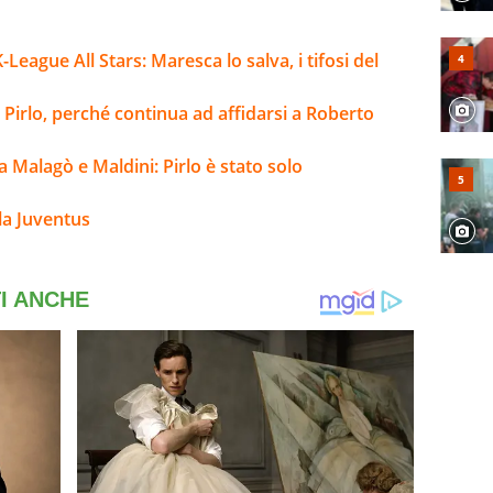
ague All Stars: Maresca lo salva, i tifosi del
 Pirlo, perché continua ad affidarsi a Roberto
ra Malagò e Maldini: Pirlo è stato solo
la Juventus