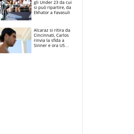
gli Under 23 da cui
si può ripartire, da
Ekhator a Favasuli
Alcaraz si ritira da
Cincinnati, Carlos
rinvia la sfida a
Sinner e ora US
Open di nuovo a
rischio