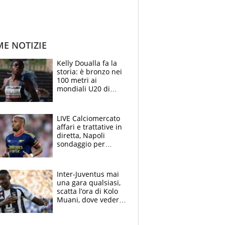
ME NOTIZIE
Kelly Doualla fa la
storia: è bronzo nei
100 metri ai
mondiali U20 di
Eugene. "Ho
spazzato via l'ansia
con una gran finale"
LIVE Calciomercato
affari e trattative in
diretta, Napoli
sondaggio per
Gabriel Jesus. Juve-
dilemma portiere, si
accende l'Atalanta
Inter-Juventus mai
una gara qualsiasi,
scatta l’ora di Kolo
Muani, dove vederla
in tv e le formazioni