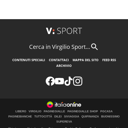
Cerca in Virgilio Sport...
CONTENUTI SPECIALI
CONTATTACI
MAPPA DEL SITO
FEED RSS
ARCHIVIO
LIBERO
VIRGILIO
PAGINEGIALLE
PAGINEGIALLE SHOP
PGCASA
PAGINEBIANCHE
TUTTOCITTÀ
DILEI
SIVIAGGIA
QUIFINANZA
BUONISSIMO
SUPEREVA