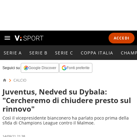
ACCEDI
SERIE A
SERIE B
SERIE C
COPPA ITALIA
CHAMP
Seguici su:
Google Discover
Fonti preferite
CALCIO
Juventus, Nedved su Dybala:
"Cercheremo di chiudere presto sul
rinnovo"
Così il vicepresidente bianconero ha parlato poco prima della
sfida di Champions League contro il Malmoe.
14/09/21 21:38