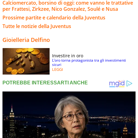
Calciomercato, borsino di oggi: come vanno le trattative
per Frattesi, Zirkzee, Nico Gonzalez, Soulé e Nusa
Prossime partite e calendario della Juventus
Tutte le notizie della Juventus
Gioielleria Delfino
Investire in oro
L’oro torna protagonista tra gli investimenti
sicuri
LEGGI