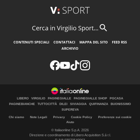
Cerca in Virgilio Sport...
CONTENUTI SPECIALI
CONTATTACI
MAPPA DEL SITO
FEED RSS
ARCHIVIO
LIBERO
VIRGILIO
PAGINEGIALLE
PAGINEGIALLE SHOP
PGCASA
PAGINEBIANCHE
TUTTOCITTÀ
DILEI
SIVIAGGIA
QUIFINANZA
BUONISSIMO
SUPEREVA
Chi siamo
Note Legali
Privacy
Cookie Policy
Preferenze sui cookie
Aiuto
© Italiaonline S.p.A. 2026
Direzione e coordinamento di Libero Acquisition S.á r.l.