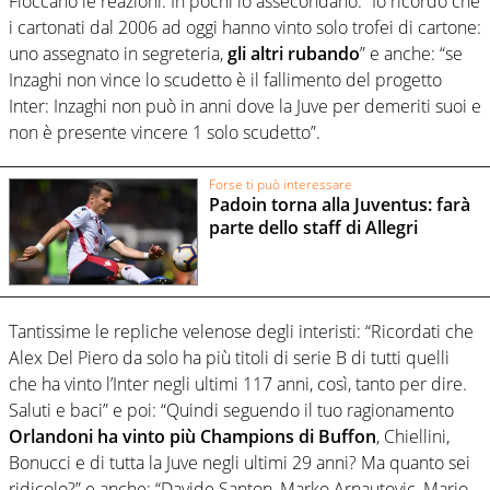
Fioccano le reazioni. In pochi lo assecondano: “Io ricordo che
i cartonati dal 2006 ad oggi hanno vinto solo trofei di cartone:
uno assegnato in segreteria,
gli altri rubando
” e anche: “se
Inzaghi non vince lo scudetto è il fallimento del progetto
Inter: Inzaghi non può in anni dove la Juve per demeriti suoi e
non è presente vincere 1 solo scudetto”.
Forse ti può interessare
Padoin torna alla Juventus: farà
parte dello staff di Allegri
Tantissime le repliche velenose degli interisti: “Ricordati che
Alex Del Piero da solo ha più titoli di serie B di tutti quelli
che ha vinto l’Inter negli ultimi 117 anni, così, tanto per dire.
Saluti e baci” e poi: “Quindi seguendo il tuo ragionamento
Orlandoni ha vinto più Champions di Buffon
, Chiellini,
Bonucci e di tutta la Juve negli ultimi 29 anni? Ma quanto sei
ridicolo?” e anche: “Davide Santon, Marko Arnautovic, Mario