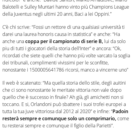
Balotelli e Sulley Muntari hanno vinto più Champions League
della Juventus negli ultimi 20 anni, Baci a lei Oppini.”
C’è chi scrive: “Fossi un rettore di una qualsiasi università ti
darei una laurea honoris causa in statistica” e anche: “Ha
anche una
coppa per il campionato di serie B,
lui da solo
piu di tutti i giocatori della storia dell’Inter” e ancora: “Ok,
ricordati che siete quelli che hanno più volte varcato la soglia
dei tribunali, complimenti vivissimi per le sconfitte,
nonostante i 1500005641786 ricorsi, manco a vincerne uno”
Il web è scatenato: “Ma quella storia dello stile, degli auitini
che ci sono nonostante le meritate vittoria non vale dopo
quello che è successo in finale? Ah già, gli amichetti non si
toccano. E si, Orlandoni può sbattere i suoi trofei europei a
tutta la tua Juve vittoriosa dal 2012 al 2020” e infine: “
Padoin
resterà sempre e comunque solo un comprimario,
come
tu resterai sempre e comunque il figlio della Parietti”.