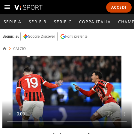
ACCEDI
SERIE A
SERIE B
SERIE C
COPPA ITALIA
CHAMP
Seguici su:
Google Discover
Fonti preferite
CALCIO