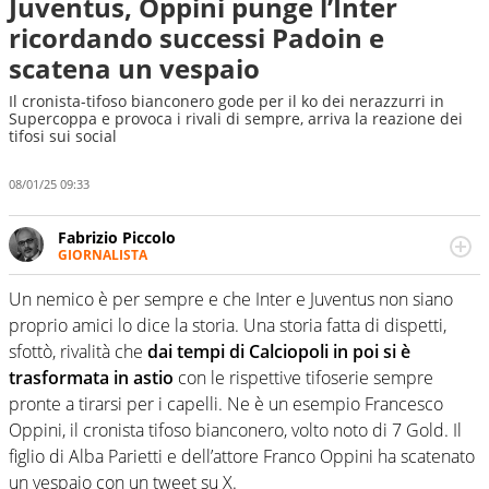
Juventus, Oppini punge l’Inter
ricordando successi Padoin e
scatena un vespaio
Il cronista-tifoso bianconero gode per il ko dei nerazzurri in
Supercoppa e provoca i rivali di sempre, arriva la reazione dei
tifosi sui social
08/01/25 09:33
Fabrizio Piccolo
GIORNALISTA
Nella sua carriera ha seguito numerose manifestazioni
sportive e collaborato con agenzie e testate. Esperienza,
Un nemico è per sempre e che Inter e Juventus non siano
competenza, conoscenza e memoria storica. Si occupa
proprio amici lo dice la storia. Una storia fatta di dispetti,
prevalentemente di calcio
sfottò, rivalità che
dai tempi di Calciopoli in poi si è
trasformata in astio
con le rispettive tifoserie sempre
pronte a tirarsi per i capelli. Ne è un esempio Francesco
Oppini, il cronista tifoso bianconero, volto noto di 7 Gold. Il
figlio di Alba Parietti e dell’attore Franco Oppini ha scatenato
un vespaio con un tweet su X.