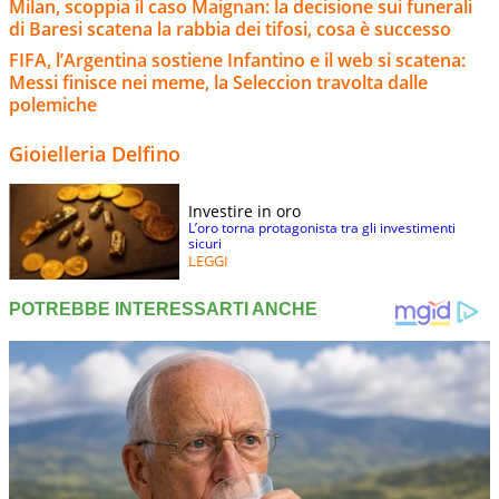
Milan, scoppia il caso Maignan: la decisione sui funerali
di Baresi scatena la rabbia dei tifosi, cosa è successo
FIFA, l’Argentina sostiene Infantino e il web si scatena:
Messi finisce nei meme, la Seleccion travolta dalle
polemiche
Gioielleria Delfino
Investire in oro
L’oro torna protagonista tra gli investimenti
sicuri
LEGGI