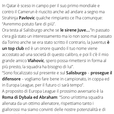
In Qatar è sceso in campo per il suo primo mondiale e
contro il Camerun è riuscito anche ad andare a segno ma
Strahinja
Pavlovic
qualche rimpianto ce l’ha comunque:
“Avremmo potuto fare di più”.
Ora testa al Salisburgo anche se
le sirene Juve…
”In passato
c’era già stato un interessamento ma io non sono mai passato
da Torino anche se era stato scritto il contrario, la Juventus
è
un top club
ed è un onore quando il tuo nome viene
accostato ad una società di questo calibro, e poi lì c’è il mio
grande amico
Vlahovic
, spero possa rimettersi in forma al
più presto, la squadra ha bisogno di lui”.
“Sono focalizzato sul presente e sul
Salisburgo
–
prosegue il
difensore
– vogliamo fare bene in campionato, in coppa ed
in Europa League, per il futuro ci sarà tempo”.
A proposito di Europa League il prossimo avversario è la
Roma di Dybala ed Abraham
: “Sono un’ottima squadra
allenata da un ottimo allenatore, rispettiamo tanto i
giallorossi ma siamo convinti delle nostre potenzialità e di