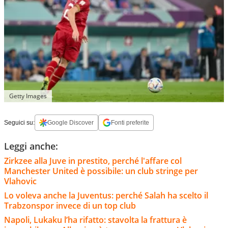
Getty Images
Seguici su:
Google Discover
Fonti preferite
Leggi anche:
Zirkzee alla Juve in prestito, perché l'affare col
Manchester United è possibile: un club stringe per
Vlahovic
Lo voleva anche la Juventus: perché Salah ha scelto il
Trabzonspor invece di un top club
Napoli, Lukaku l’ha rifatto: stavolta la frattura è