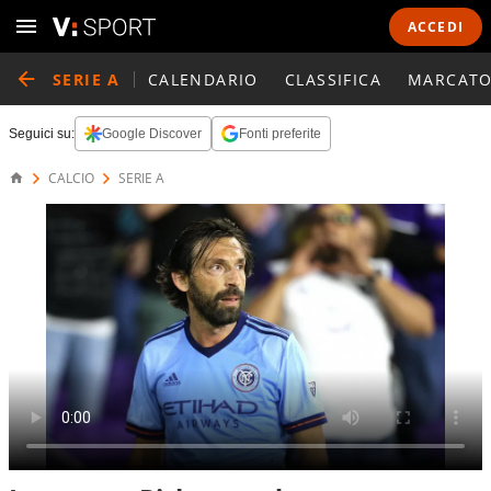
ACCEDI
SERIE A
CALENDARIO
CLASSIFICA
MARCATO
Seguici su:
Google Discover
Fonti preferite
CALCIO
SERIE A