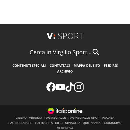
Cerca in Virgilio Sport...
CONTENUTI SPECIALI
CONTATTACI
MAPPA DEL SITO
FEED RSS
ARCHIVIO
LIBERO
VIRGILIO
PAGINEGIALLE
PAGINEGIALLE SHOP
PGCASA
PAGINEBIANCHE
TUTTOCITTÀ
DILEI
SIVIAGGIA
QUIFINANZA
BUONISSIMO
SUPEREVA