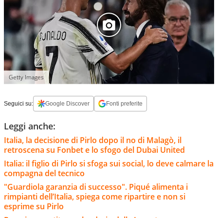
Getty Images
Seguici su:
Google Discover
Fonti preferite
Leggi anche:
Italia, la decisione di Pirlo dopo il no di Malagò, il
retroscena su Fonbet e lo sfogo del Dubai United
Italia: il figlio di Pirlo si sfoga sui social, lo deve calmare la
compagna del tecnico
"Guardiola garanzia di successo". Piqué alimenta i
rimpianti dell’Italia, spiega come ripartire e non si
esprime su Pirlo