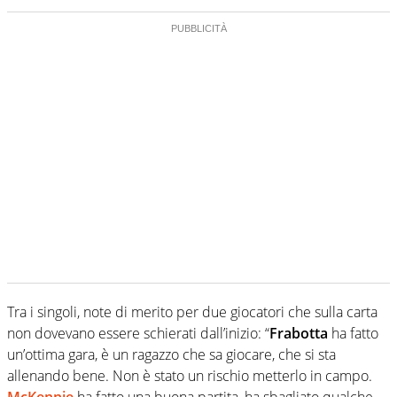
Tra i singoli, note di merito per due giocatori che sulla carta
non dovevano essere schierati dall’inizio: “
Frabotta
ha fatto
un’ottima gara, è un ragazzo che sa giocare, che si sta
allenando bene. Non è stato un rischio metterlo in campo.
McKennie
ha fatto una buona partita, ha sbagliato qualche