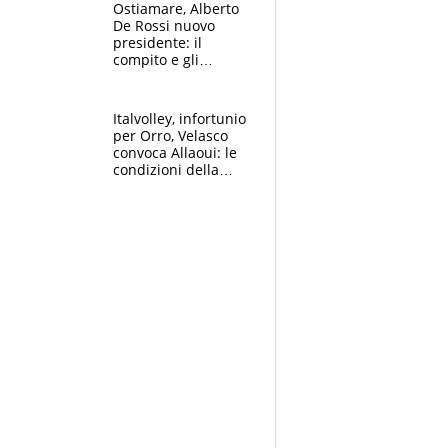
di Baresi
Ostiamare, Alberto
De Rossi nuovo
presidente: il
compito e gli
obiettivi ricevuti dal
figlio Daniele
Italvolley, infortunio
per Orro, Velasco
convoca Allaoui: le
condizioni della
palleggiatrice per gli
Europei