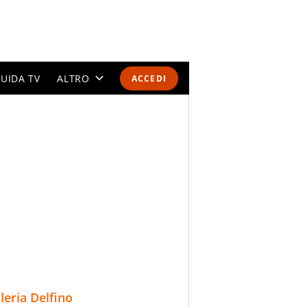
UIDA TV
ALTRO
ACCEDI
CALENDARI E CLASSIFICHE
ALTRI SPORT
MONDIALI 2026
OLIMPIADI
GOSSIP
LIFESTYLE
lleria Delfino