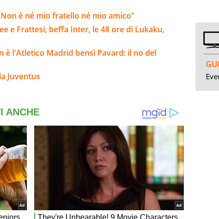
Non è né mio fratello né mio amico"
e e Frattesi, beffa Inter, le 48 ore di Lukaku,
 è l'Atletico Madrid bensì Pavard: il no del
GUI
la Juventus
Even