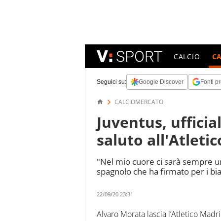
CALCIO
C
Seguici su:
Google Discover
Fonti pr
CALCIOMERCATO
Juventus, ufficial
saluto all'Atleti
"Nel mio cuore ci sarà sempre un
spagnolo che ha firmato per i bi
22/09/20 23:31
Alvaro Morata lascia l’Atletico Madr