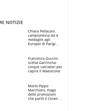
ME NOTIZIE
Chiara Pellacani,
campionessa da 4
medaglie agli
Europei di Parigi
2026: papà
Giampaolo
giornalista, mamma
Francesco Guccini
Francesca
scelse Garrincha:
Insegnante e il
cinque calciatori per
fratello calciatore
capire il Maestrone
Morto Pippo
Marchioro, mago
delle promozioni
che portò il Cesena
in Europa e scoprì
per primo la classe