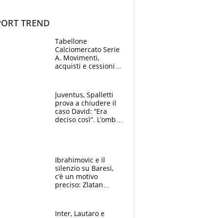
ORT TREND
Tabellone
Calciomercato Serie
A. Movimenti,
acquisti e cessioni:
estate 2026-27
Juventus, Spalletti
prova a chiudere il
caso David: “Era
deciso così”. L’ombra
di Zirkzee e la
sentenza dei tifosi
Ibrahimovic e il
silenzio su Baresi,
c’è un motivo
preciso: Zlatan
segnato dalla
tragedia del fratello
e dalla morte di
Inter, Lautaro e
Raiola