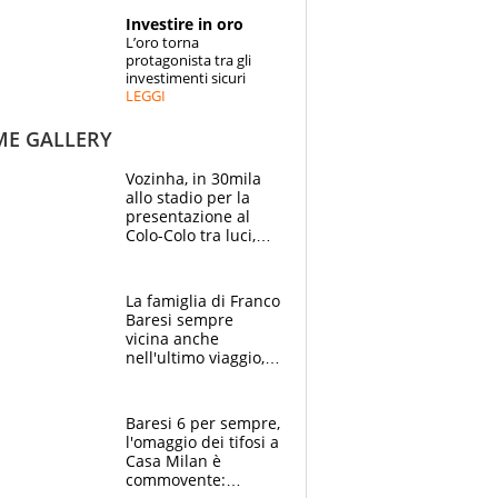
STORIE
Investire in oro
L’oro torna
SPECIALI
protagonista tra gli
investimenti sicuri
LEGGI
ESPERTI
ME GALLERY
CONTATTI
Vozinha, in 30mila
allo stadio per la
presentazione al
Colo-Colo tra luci,
spettacolo, elicotteri
e paracadutisti
La famiglia di Franco
Baresi sempre
vicina anche
nell'ultimo viaggio,
la moglie Maura, i
figli e i suoi cari
circondati
Baresi 6 per sempre,
dall'affetto dei tifosi
l'omaggio dei tifosi a
Casa Milan è
commovente: