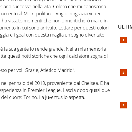
i siano successe nella vita. Coloro che mi conoscono
amento al Metropolitano. Voglio ringraziarvi per
ali ho vissuto momenti che non dimenticherò mai e in
ULTI
omento in cui sono arrivato. Lottare per questi colori
eggiare i goal con questa maglia un sogno diventato
é la sua gente lo rende grande. Nella mia memoria
te questi notti storiche che ogni calciatore sogna di
to per voi. Grazie, Atletico Madrid”.
d nel gennaio del 2019, proveniente dal Chelsea. E ha
va esperienza in Premier League. Lascia dopo quasi due
o del cuore: Torino. La Juventus lo aspetta.