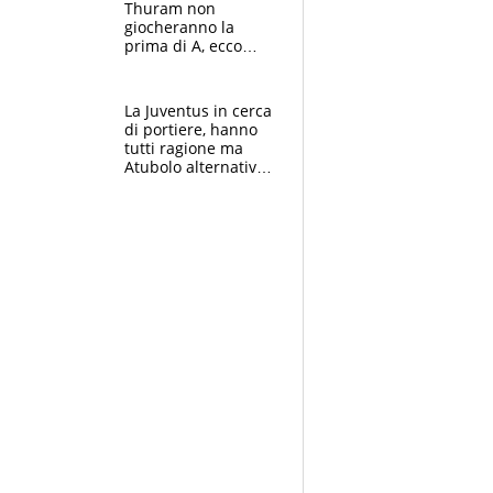
Thuram non
giocheranno la
prima di A, ecco
perchè. Tutto sulle
spalle di Pio
Esposito ma la
La Juventus in cerca
garanzia è Stankovic
di portiere, hanno
tutti ragione ma
Atubolo alternativa
a Vicario non regge
e la soluzione
rimane Milinkovic-
Savic