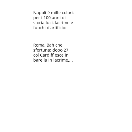
maglie, bandiere,
sciarpe, lacrime e
bigliettini
Napoli è mille colori:
per i 100 anni di
storia luci, lacrime e
fuochi d'artificio: De
Laurentiis salta al
coro anti-Juve
Roma, Bah che
sfortuna: dopo 27'
col Cardiff esce in
barella in lacrime,
Dybala rigore da
schiaffi, i giallorossi
prendono 3 gol in
45'