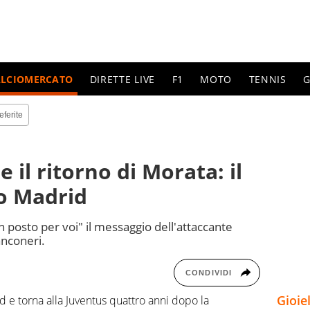
ALCIOMERCATO
DIRETTE LIVE
F1
MOTO
TENNIS
G
eferite
e il ritorno di Morata: il
co Madrid
 posto per voi" il messaggio dell'attaccante
anconeri.
CONDIVIDI
Gioie
id e torna alla Juventus quattro anni dopo la