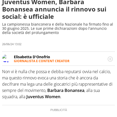
Juventus Women, Barbara
Bonansea annuncia il rinnovo sui
social: è ufficiale
La campionessa bianconera e della Nazionale ha firmato fino al
30 giugno 2025. Le sue prime dichiarazioni dopo l'annuncio
della società del prolungamento
26/06/24 13:02
Elisabetta D'Onofrio
GIORNALISTA E CONTENT CREATOR
Giornalista professionista dal 2007, scrive per curiosità
personale e necessità: soprattutto di calcio, di sport e dei
Non vi è nulla che possa e debba reputarsi ovvia nel calcio,
suoi protagonisti, concedendosi innocenti evasioni
ma questo rinnovo evoca una storia che è ancora da
nell'ambito della creazione di format. Un tempo ala
decifrare ma lega una delle giocatrici più rappresentative di
destra, oggi si sente a suo agio nel ruolo di libero. Cura
sempre del movimento,
Barbara Bonansea
, alla sua
una classifica riservata dei migliori 5 calciatori di sempre.
squadra, alla
Juventus Women
.