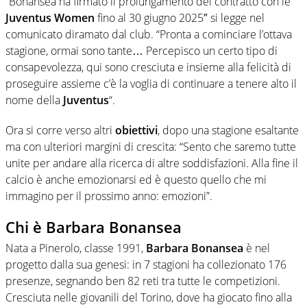
“Bonansea ha firmato il prolungamento del contratto con le
Juventus Women
fino al 30 giugno 2025″ si legge nel
comunicato diramato dal club. “Pronta a cominciare l’ottava
stagione, ormai sono tante… Percepisco un certo tipo di
consapevolezza, qui sono cresciuta e insieme alla felicità di
proseguire assieme c’è la voglia di continuare a tenere alto il
nome della
Juventus
“.
Ora si corre verso altri
obiettivi
, dopo una stagione esaltante
ma con ulteriori margini di crescita: “Sento che saremo tutte
unite per andare alla ricerca di altre soddisfazioni. Alla fine il
calcio è anche emozionarsi ed è questo quello che mi
immagino per il prossimo anno: emozioni”.
Chi è Barbara Bonansea
Nata a Pinerolo, classe 1991,
Barbara Bonansea
è nel
progetto dalla sua genesi: in 7 stagioni ha collezionato 176
presenze, segnando ben 82 reti tra tutte le competizioni.
Cresciuta nelle giovanili del Torino, dove ha giocato fino alla