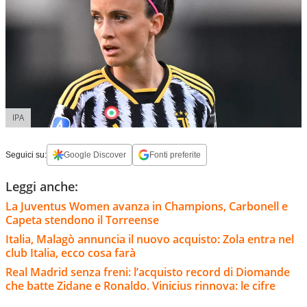
IPA
Seguici su:
Google Discover
Fonti preferite
Leggi anche:
La Juventus Women avanza in Champions, Carbonell e
Capeta stendono il Torreense
Italia, Malagò annuncia il nuovo acquisto: Zola entra nel
club Italia, ecco cosa farà
Real Madrid senza freni: l’acquisto record di Diomande
che batte Zidane e Ronaldo. Vinicius rinnova: le cifre