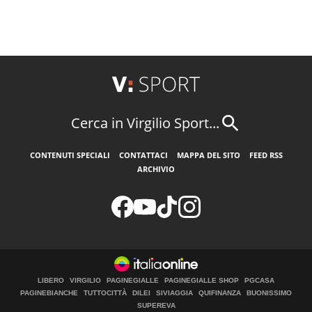
Cerca in Virgilio Sport...
CONTENUTI SPECIALI
CONTATTACI
MAPPA DEL SITO
FEED RSS
ARCHIVIO
LIBERO
VIRGILIO
PAGINEGIALLE
PAGINEGIALLE SHOP
PGCASA
PAGINEBIANCHE
TUTTOCITTÀ
DILEI
SIVIAGGIA
QUIFINANZA
BUONISSIMO
SUPEREVA