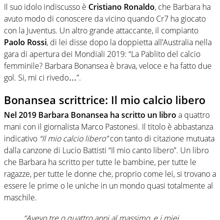
Il suo idolo indiscusso è
Cristiano Ronaldo
, che Barbara ha
avuto modo di conoscere da vicino quando Cr7 ha giocato
con la Juventus. Un altro grande attaccante, il compianto
Paolo Rossi
, di lei disse dopo la doppietta all’Australia nella
gara di apertura dei Mondiali 2019: “La Pablito del calcio
femminile? Barbara Bonansea è brava, veloce e ha fatto due
gol. Si, mi ci rivedo…”.
Bonansea scrittrice: Il mio calcio libero
Nel 2019 Barbara Bonansea ha scritto un libro
a quattro
mani con il giornalista Marco Pastonesi. Il titolo è abbastanza
indicativo
“Il mio calcio libero”
con tanto di citazione mutuata
dalla canzone di Lucio Battisti “Il mio canto libero”. Un libro
che Barbara ha scritto per tutte le bambine, per tutte le
ragazze, per tutte le donne che, proprio come lei, si trovano a
essere le prime o le uniche in un mondo quasi totalmente al
maschile.
“Avevo tre o quattro anni al massimo, e i miei