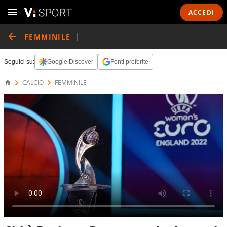
ACCEDI
FEMMINILE
Seguici su:
Google Discover
Fonti preferite
CALCIO
FEMMINILE