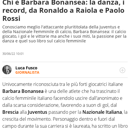
Chi è Barbara Bonansea: la danza, i
record, da Ronaldo a Raiola e Paolo
Rossi
Conosciamo meglio l'attaccante plurititolata della Juventus e
della Nazionale Femminile di calcio, Barbara Bonansea: il calcio
giocato, i gol e le vittorie ma anche i suoi miti, la passione per la
danza e quel suo libro sul calcio femminile
30/06/22 10:01
Luca Fusco
GIORNALISTA
Giornalista multimediale. Quando si accendono i motori,
lui sgasa, impenna, derapa. E spesso e volentieri finisce
Univocamente riconosciuta tra le più forti giocatrici italiane
sul podio
Barbara Bonansea
è una delle atlete che ha trascinato il
calcio femminile italiano facendolo uscire dall’anonimato e
dalla scarsa considerazione, favorendo a suon di gol, dal
Brescia
alla
Juventus
passando per la
Nazionale Italiana
, la
crescita del movimento. Personaggio dentro e fuori dal
campo durante la sua carriera si è laureata, ha scritto un libro