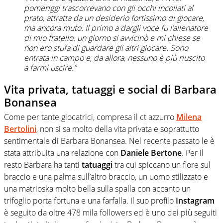
pomeriggi trascorrevano con gli occhi incollati al
prato, attratta da un desiderio fortissimo di giocare,
ma ancora muto. Il primo a dargli voce fu l’allenatore
di mio fratello: un giorno si avvicinò e mi chiese se
non ero stufa di guardare gli altri giocare. Sono
entrata in campo e, da allora, nessuno è più riuscito
a farmi uscire.”
Vita privata, tatuaggi e social di Barbara
Bonansea
Come per tante giocatrici, compresa il ct azzurro
Milena
Bertolini
, non si sa molto della vita privata e soprattutto
sentimentale di Barbara Bonansea. Nel recente passato le è
stata attribuita una relazione con
Daniele Bertone
. Per il
resto Barbara ha tanti
tatuaggi
tra cui spiccano un fiore sul
braccio e una palma sull’altro braccio, un uomo stilizzato e
una matrioska molto bella sulla spalla con accanto un
trifoglio porta fortuna e una farfalla. Il suo profilo
Instagram
è seguito da oltre 478 mila followers ed è uno dei più seguiti