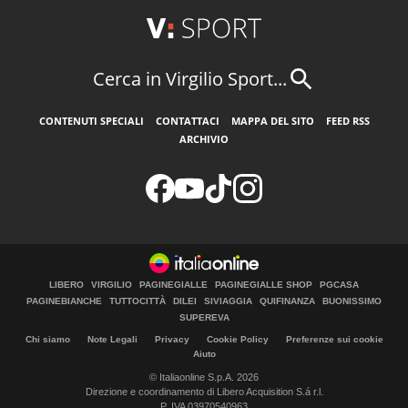
Cerca in Virgilio Sport...
CONTENUTI SPECIALI
CONTATTACI
MAPPA DEL SITO
FEED RSS
ARCHIVIO
LIBERO
VIRGILIO
PAGINEGIALLE
PAGINEGIALLE SHOP
PGCASA
PAGINEBIANCHE
TUTTOCITTÀ
DILEI
SIVIAGGIA
QUIFINANZA
BUONISSIMO
SUPEREVA
Chi siamo
Note Legali
Privacy
Cookie Policy
Preferenze sui cookie
Aiuto
© Italiaonline S.p.A. 2026
Direzione e coordinamento di Libero Acquisition S.á r.l.
P. IVA 03970540963