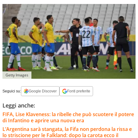
Getty Images
Seguici su:
Google Discover
Fonti preferite
Leggi anche:
FIFA, Lise Klaveness: la ribelle che può scuotere il potere
di Infantino e aprire una nuova era
L’Argentina sarà stangata, la Fifa non perdona la rissa e
lo striscione per le Falkland: dopo la carota ecco il