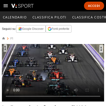
ACCEDI
CALENDARIO
CLASSIFICA PILOTI
CLASSIFICA COST
Seguici su:
Google Discover
Fonti preferite
F1