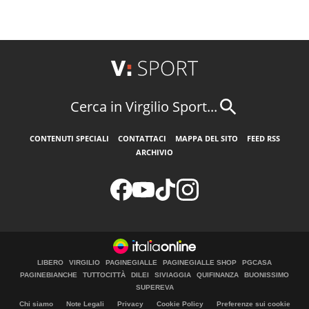
Cerca in Virgilio Sport...
CONTENUTI SPECIALI
CONTATTACI
MAPPA DEL SITO
FEED RSS
ARCHIVIO
LIBERO
VIRGILIO
PAGINEGIALLE
PAGINEGIALLE SHOP
PGCASA
PAGINEBIANCHE
TUTTOCITTÀ
DILEI
SIVIAGGIA
QUIFINANZA
BUONISSIMO
SUPEREVA
Chi siamo
Note Legali
Privacy
Cookie Policy
Preferenze sui cookie