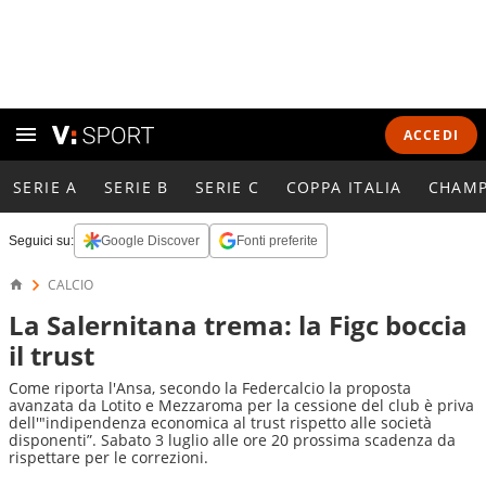
ACCEDI
SERIE A
SERIE B
SERIE C
COPPA ITALIA
CHAMP
Seguici su:
Google Discover
Fonti preferite
CALCIO
La Salernitana trema: la Figc boccia
il trust
Come riporta l'Ansa, secondo la Federcalcio la proposta
avanzata da Lotito e Mezzaroma per la cessione del club è priva
dell'"indipendenza economica al trust rispetto alle società
disponenti”. Sabato 3 luglio alle ore 20 prossima scadenza da
rispettare per le correzioni.