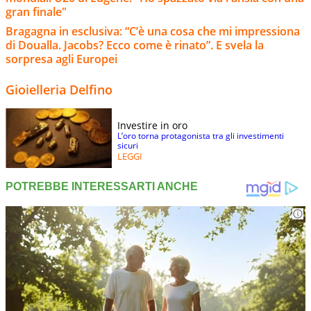
gran finale"
Bragagna in esclusiva: “C’è una cosa che mi impressiona
di Doualla. Jacobs? Ecco come è rinato”. E svela la
sorpresa agli Europei
Gioielleria Delfino
Investire in oro
L’oro torna protagonista tra gli investimenti
sicuri
LEGGI