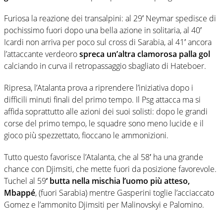
Furiosa la reazione dei transalpini: al 29′ Neymar spedisce di
pochissimo fuori dopo una bella azione in solitaria, al 40′
Icardi non arriva per poco sul cross di Sarabia, al 41′ ancora
l’attaccante verdeoro
spreca un’altra clamorosa palla gol
calciando in curva il retropassaggio sbagliato di Hateboer.
Ripresa, l’Atalanta prova a riprendere l’iniziativa dopo i
difficili minuti finali del primo tempo. Il Psg attacca ma si
affida soprattutto alle azioni dei suoi solisti: dopo le grandi
corse del primo tempo, le squadre sono meno lucide e il
gioco più spezzettato, fioccano le ammonizioni.
Tutto questo favorisce l’Atalanta, che al 58′ ha una grande
chance con Djimsiti, che mette fuori da posizione favorevole.
Tuchel al 59
‘ butta nella mischia l’uomo più atteso,
Mbappé
, (fuori Sarabia) mentre Gasperini toglie l’acciaccato
Gomez e l’ammonito Djimsiti per Malinovskyi e Palomino.