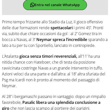
Entra nel canale WhatsApp
Primo tempo frizzante allo Stadio da Luz, il gioco offensivo
delle due formazioni rende
spettacolari
i primi 45′. Pronti
via, subito due chiare occasioni da gol : al 2′ Gomez tira in
bocca a Navas, al 3′
Neymar spreca l’incredibile
sparando a
lato a tu per tu con Sportiello, lanciato in contropiede.
L’Atalanta
gioca senza timori reverenziali,
all’11’ ha una
nitida chance con Hateboer, che di testa da posizione
ravvicinata costringe Navas a un grande intervento in tuffo.
Azioni veloci da una parte e dall’altra: al 18′ altra sfuriata del
Psg ma Icardi non è pronto al momento del passaggio di
Neymar.
Al 28′ i bergamaschi passano in vantaggio: dopo un rimpallo
favorebole,
Pasalic libera una splendida conclusione a
giro
che non lascia scampo al portiere dei parigini.