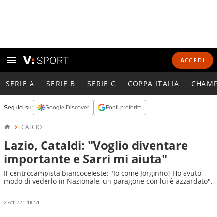
ACCEDI
SERIE A
SERIE B
SERIE C
COPPA ITALIA
CHAMP
Seguici su:
Google Discover
Fonti preferite
CALCIO
Lazio, Cataldi: "Voglio diventare
importante e Sarri mi aiuta"
Il centrocampista biancoceleste: "Io come Jorginho? Ho avuto
modo di vederlo in Nazionale, un paragone con lui è azzardato".
27/11/21 18:51