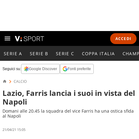
ACCEDI
SERIE A
SERIE B
SERIE C
COPPA ITALIA
CHAMP
Seguici su:
Google Discover
Fonti preferite
CALCIO
Lazio, Farris lancia i suoi in vista del
Napoli
Domani alle 20.45 la squadra del vice Farris ha una ostica sfida
al Napoli
21/04/21 15:05