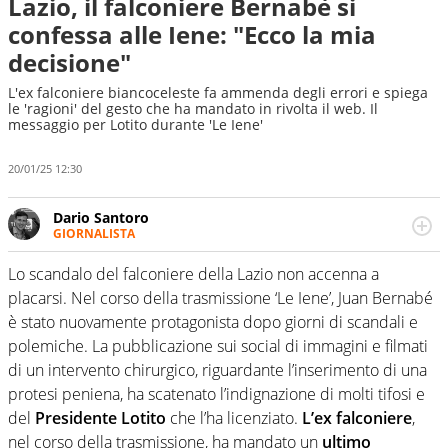
Lazio, il falconiere Bernabè si
confessa alle Iene: "Ecco la mia
decisione"
L'ex falconiere biancoceleste fa ammenda degli errori e spiega
le 'ragioni' del gesto che ha mandato in rivolta il web. Il
messaggio per Lotito durante 'Le Iene'
20/01/25 12:30
Dario Santoro
GIORNALISTA
Scrive, commenta, racconta lo sport in tutte le
sfaccettature. Tocca l'apice quando ha modo di
Lo scandalo del falconiere della Lazio non accenna a
concentrarsi sulle interviste ai grandi protagonisti
placarsi. Nel corso della trasmissione ‘Le Iene’, Juan Bernabé
è stato nuovamente protagonista dopo giorni di scandali e
polemiche. La pubblicazione sui social di immagini e filmati
di un intervento chirurgico, riguardante l’inserimento di una
protesi peniena, ha scatenato l’indignazione di molti tifosi e
del
Presidente Lotito
che l’ha licenziato.
L’ex falconiere
,
nel corso della trasmissione, ha mandato un
ultimo