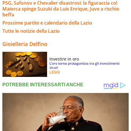
PSG, Safonov e Chevalier disastrosi: la figuraccia col
Maiorca spinge Suzuki da Luis Enrique, Juve a rischio
beffa
Prossime partite e calendario della Lazio
Tutte le notizie della Lazio
Gioielleria Delfino
Investire in oro
L’oro torna protagonista tra gli investimenti
sicuri
LEGGI