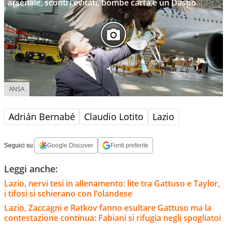
arsenale, scontri evitati, bombe carta e un Daspo
ANSA
Adrián Bernabé
Claudio Lotito
Lazio
Seguici su:
Google Discover
Fonti preferite
Leggi anche:
Lazio, nervi tesi in allenamento: lite tra Gattuso e Taylor,
i tifosi si schierano con l’olandese
Lazio, Zaccagni e Ratkov fanno esultare Gattuso ma la
contestazione continua: Fabiani si rifugia negli spogliatoi