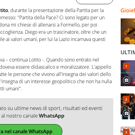
Gioie
tito
, durante la presentazione della Partita per la
messo: "Partita della Pace? Ci sono legato per un
ona mi chiese di allenarsi a Formello, per poi
accoglienza. Diego era un trascinatore, oltre che un
 ai valori umani, per lui la Lazio incarnava questi
ULTI
iva – continua Lotito -. Quando sono entrato nel
 doveva essere didascalico e moralizzatore. L'appello
te le persone che vivono all'insegna dei valori dello
ll'insegna di un interesse geopolitico che non ha nulla
tti umani".
o su ultime news di sport, risultati ed eventi
ti al nostro canale
WhatsApp
ra nel canale WhatsApp