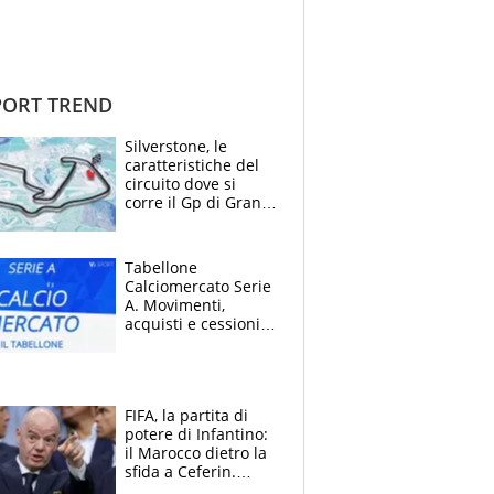
ORT TREND
Silverstone, le
caratteristiche del
circuito dove si
corre il Gp di Gran
Bretagna del
Motomondiale
Tabellone
Calciomercato Serie
A. Movimenti,
acquisti e cessioni:
estate 2026-27
FIFA, la partita di
potere di Infantino:
il Marocco dietro la
sfida a Ceferin.
Scontro sul