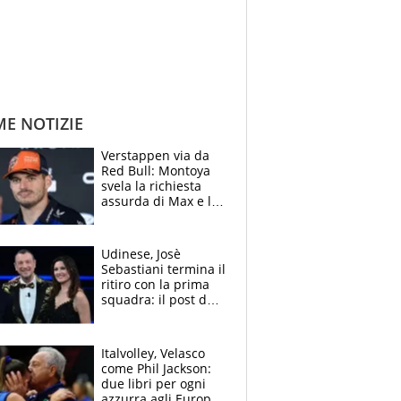
ME NOTIZIE
Verstappen via da
Red Bull: Montoya
svela la richiesta
assurda di Max e lo
avverte: “Sicuro
Mercedes e
McLaren siano
Udinese, Josè
meglio?”
Sebastiani termina il
ritiro con la prima
squadra: il post del
figlio di Amadeus e
Sanremo sullo
sfondo
Italvolley, Velasco
come Phil Jackson:
due libri per ogni
azzurra agli Europei.