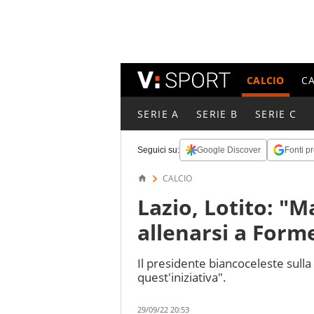
CALCIO
C
SERIE A
SERIE B
SERIE C
Seguici su:
Google Discover
Fonti pr
CALCIO
Lazio, Lotito: "
allenarsi a Forme
Il presidente biancoceleste sulla
quest'iniziativa".
29/09/22 20:53