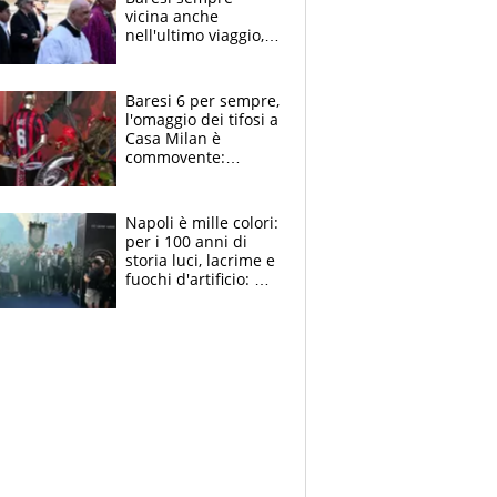
vicina anche
nell'ultimo viaggio,
la moglie Maura, i
figli e i suoi cari
circondati
Baresi 6 per sempre,
dall'affetto dei tifosi
l'omaggio dei tifosi a
Casa Milan è
commovente:
maglie, bandiere,
sciarpe, lacrime e
bigliettini
Napoli è mille colori:
per i 100 anni di
storia luci, lacrime e
fuochi d'artificio: De
Laurentiis salta al
coro anti-Juve