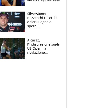
Quello per Sylla è
“geniale”
Silverstone:
Bezzecchi record e
dolori, Bagnaia
spera
nell'antidolorifico,
Marquez si tira fuori
e vota Aprilia
Alcaraz,
l’indiscrezione sugli
US Open: la
rivelazione
dell’amico
giornalista e il piano
B. Rune verso la
rinuncia