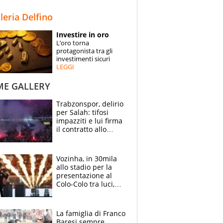
STORIE
lleria Delfino
SPECIALI
Investire in oro
L’oro torna
ESPERTI
protagonista tra gli
investimenti sicuri
LEGGI
CONTATTI
ME GALLERY
Trabzonspor, delirio
per Salah: tifosi
impazziti e lui firma
il contratto allo
stadio
Vozinha, in 30mila
allo stadio per la
presentazione al
Colo-Colo tra luci,
spettacolo, elicotteri
e paracadutisti
La famiglia di Franco
Baresi sempre