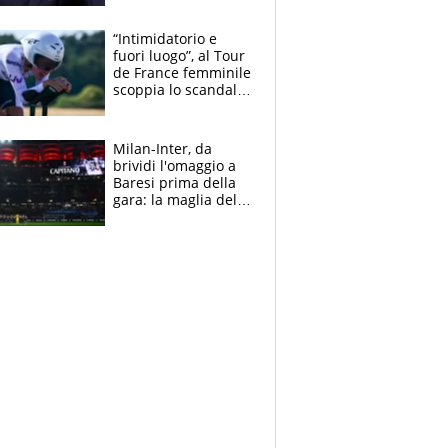
Mondiale a 64
squadre, l’ira di Figo
“Intimidatorio e
fuori luogo”, al Tour
de France femminile
scoppia lo scandalo:
un uomo controlla i
reggiseni delle
atlete
Milan-Inter, da
brividi l'omaggio a
Baresi prima della
gara: la maglia del
capitano a
centrocampo