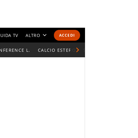
UIDA TV
ALTRO
ACCEDI
NFERENCE L.
CALENDARI E CLASSIFICHE
CALCIO ESTERO
SUPERCOPPA ITALIAN
ALTRI SPORT
MONDIALI 2026
OLIMPIADI
GOSSIP
LIFESTYLE