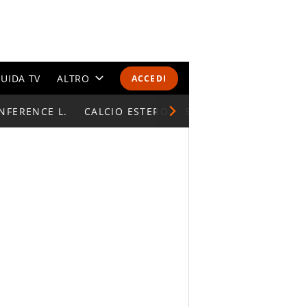
UIDA TV
ALTRO
ACCEDI
NFERENCE L.
CALENDARI E CLASSIFICHE
CALCIO ESTERO
SUPERCOPPA ITALIAN
ALTRI SPORT
MONDIALI 2026
OLIMPIADI
GOSSIP
LIFESTYLE