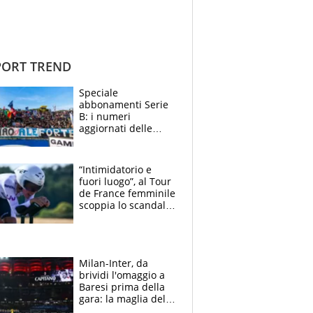
ORT TREND
Speciale
abbonamenti Serie
B: i numeri
aggiornati delle
venti squadre
cadette
“Intimidatorio e
fuori luogo”, al Tour
de France femminile
scoppia lo scandalo:
un uomo controlla i
reggiseni delle
atlete
Milan-Inter, da
brividi l'omaggio a
Baresi prima della
gara: la maglia del
capitano a