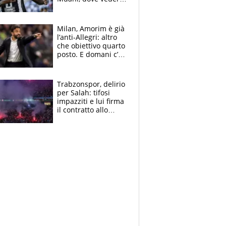
in tv e le formazioni
Milan, Amorim è già
l’anti-Allegri: altro
che obiettivo quarto
posto. E domani c’è
il Chelsea, dove
vederla in tv
Trabzonspor, delirio
per Salah: tifosi
impazziti e lui firma
il contratto allo
stadio