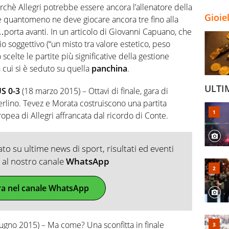
perchè Allegri potrebbe essere ancora l’allenatore della
Gioie
è quantomeno ne deve giocare ancora tre fino alla
porta avanti. In un articolo di Giovanni Capuano, che
rio soggettivo (“un misto tra valore estetico, peso
scelte le partite più significative della gestione
n cui si è seduto su quella
panchina
.
ULTI
S 0-3
(18 marzo 2015) – Ottavi di finale, gara di
Berlino. Tevez e Morata costruiscono una partita
ropea di Allegri affrancata dal ricordo di Conte.
o su ultime news di sport, risultati ed eventi
ti al nostro canale
WhatsApp
ra nel canale WhatsApp
iugno 2015) – Ma come? Una sconfitta in finale