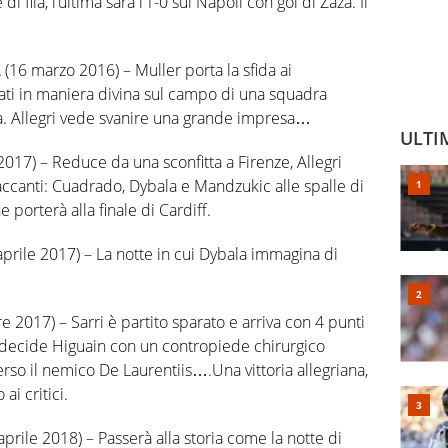
di fila, l’ultima sarà l’1-0 sul Napoli con gol di Zaza. Il
2
(16 marzo 2016) – Muller porta la sfida ai
ti in maniera divina sul campo di una squadra
opa. Allegri vede svanire una grande impresa…
ULTI
017) – Reduce da una sconfitta a Firenze, Allegri
ttaccanti: Cuadrado, Dybala e Mandzukic alle spalle di
 porterà alla finale di Cardiff.
aprile 2017) – La notte in cui Dybala immagina di
 2017) – Sarri è partito sparato e arriva con 4 punti
La decide Higuain con un contropiede chirurgico
rso il nemico De Laurentiis….Una vittoria allegriana,
ai critici.
aprile 2018) – Passerà alla storia come la notte di