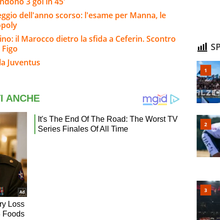
endono 3 gol in 45'
eggio dell'anno scorso: l'esame per Manna, le
opoly
tino: il Marocco dietro la sfida a Ceferin. Scontro
SP
 Figo
la Juventus