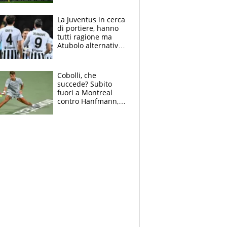
centrocampo
La Juventus in cerca
di portiere, hanno
tutti ragione ma
Atubolo alternativa
a Vicario non regge
e la soluzione
rimane Milinkovic-
Cobolli, che
Savic
succede? Subito
fuori a Montreal
contro Hanfmann,
per Flavio è tutta
colpa della tosse