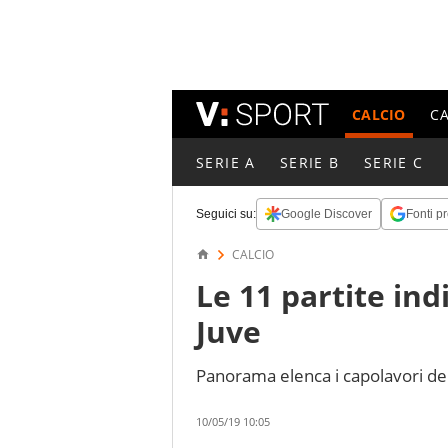
CALCIO
C
SERIE A
SERIE B
SERIE C
Seguici su:
Google Discover
Fonti pr
CALCIO
Le 11 partite indi
Juve
Panorama elenca i capolavori del
10/05/19 10:05