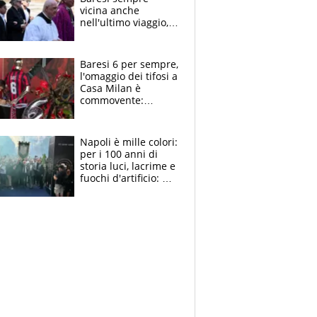
vicina anche
nell'ultimo viaggio,
la moglie Maura, i
figli e i suoi cari
circondati
Baresi 6 per sempre,
dall'affetto dei tifosi
l'omaggio dei tifosi a
Casa Milan è
commovente:
maglie, bandiere,
sciarpe, lacrime e
bigliettini
Napoli è mille colori:
per i 100 anni di
storia luci, lacrime e
fuochi d'artificio: De
Laurentiis salta al
coro anti-Juve