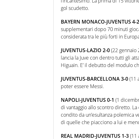
l’incantesimo. La prima di 15 vittorie 
gol scudetto.
BAYERN MONACO-JUVENTUS 4-
supplementari dopo 70 minuti gioca
considerata tra le più forti in Eur
JUVENTUS-LAZIO 2-0
(22 gennaio 2
lancia la Juve con dentro tutti gli a
Higuain. E’ il debutto del modulo che
JUVENTUS-BARCELLONA 3-0
(11 
poter essere Messi.
NAPOLI-JUVENTUS 0-1
(1 dicembre
di vantaggio allo scontro diretto. 
condito da un’esultanza polemica ve
di quelle che piacciono a lui e meno 
REAL MADRID-JUVENTUS 1-3
(11 