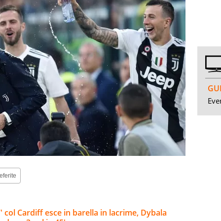
GUI
Even
eferite
col Cardiff esce in barella in lacrime, Dybala