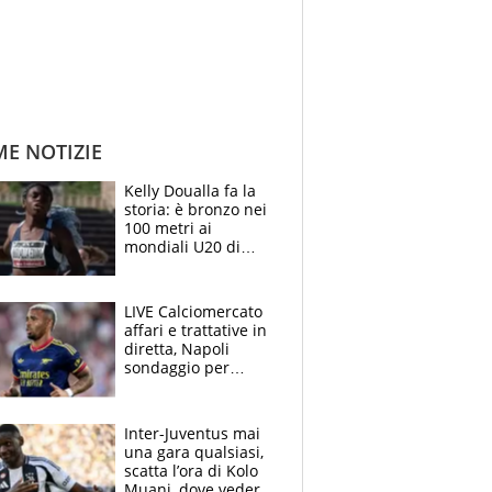
ME NOTIZIE
Kelly Doualla fa la
storia: è bronzo nei
100 metri ai
mondiali U20 di
Eugene. "Ho
spazzato via l'ansia
con una gran finale"
LIVE Calciomercato
affari e trattative in
diretta, Napoli
sondaggio per
Gabriel Jesus. Juve-
dilemma portiere, si
accende l'Atalanta
Inter-Juventus mai
una gara qualsiasi,
scatta l’ora di Kolo
Muani, dove vederla