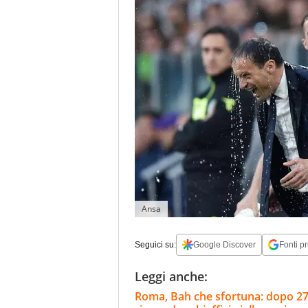
Ansa
Seguici su:
Google Discover
Fonti pr
Leggi anche:
Roma, Bah che sfortuna: dopo 27' 