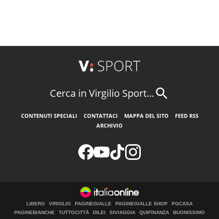
Cerca in Virgilio Sport...
CONTENUTI SPECIALI
CONTATTACI
MAPPA DEL SITO
FEED RSS
ARCHIVIO
LIBERO
VIRGILIO
PAGINEGIALLE
PAGINEGIALLE SHOP
PGCASA
PAGINEBIANCHE
TUTTOCITTÀ
DILEI
SIVIAGGIA
QUIFINANZA
BUONISSIMO