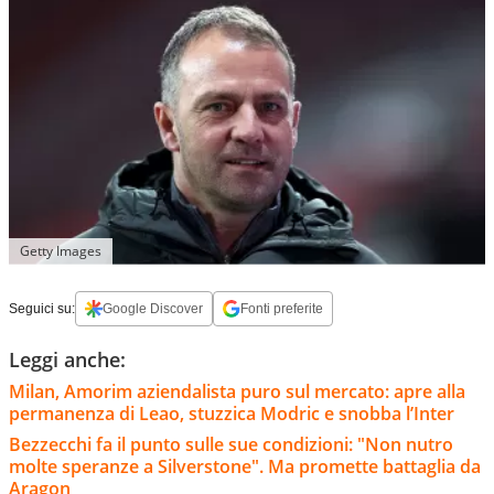
Getty Images
Seguici su:
Google Discover
Fonti preferite
Leggi anche:
Milan, Amorim aziendalista puro sul mercato: apre alla
permanenza di Leao, stuzzica Modric e snobba l’Inter
Bezzecchi fa il punto sulle sue condizioni: "Non nutro
molte speranze a Silverstone". Ma promette battaglia da
Aragon