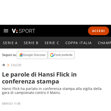
ACCEDI
SERIE A
SERIE B
SERIE C
COPPA ITALIA
CHAMP
Seguici su:
Google Discover
Fonti preferite
CALCIO
Le parole di Hansi Flick in
conferenza stampa
Hansi Flick ha parlato in conferenza stampa alla vigilia della
gara di campionato contro il Mainz.
03/01/21 11:30